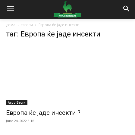
дома
тагови
Европа ќе јаде инсекти
таг: Европа ќе јаде инсекти
Агро Вести
Европа ќе јаде инсекти ?
June 24, 2022 8:16