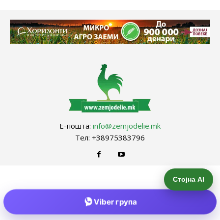
Е-пошта:
info@zemjodelie.mk
Тел: +38975383796
Стојна AI
Viber група