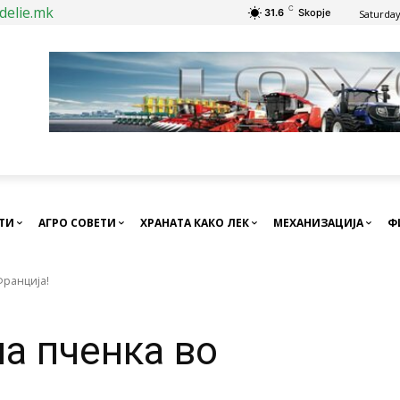
delie.mk
C
31.6
Skopje
Saturday
СТИ
АГРО СОВЕТИ
ХРАНАТА КАКО ЛЕК
МЕХАНИЗАЦИЈА
Ф
Франција!
на пченка во