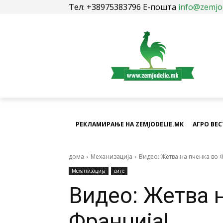
Тел: +38975383796 Е-пошта
info@zemjo
РЕКЛАМИРАЊЕ НА ZEMJODELIE.MK
АГРО ВЕ
дома
Механизација
Видео: Жетва на пченка во 
Механизација
сите
Видео: Жетва 
Франција!