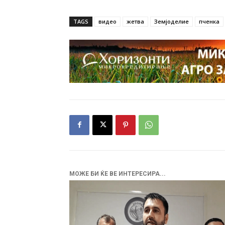
TAGS
видео
жетва
Земјоделие
пченка
МОЖЕ БИ ЌЕ ВЕ ИНТЕРЕСИРА...