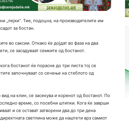
ни „лејки”. Тие, подоцна, на производителите им
садот за бостан.
те во саксии. Откако ќе дојдат во фаза на два
ети, се засадуваат семките од бостанот.
кога бостанот ќе порасне до три листа тој се
стите започнуваат со сечење на стеблото од
о вид на клин, се засекува и коренот од бостанот. По
последно време, со посебни штипки. Кога ќе заврши
ваат и се остават затворени два до три дена
 директната светлина може да наштети врз самиот