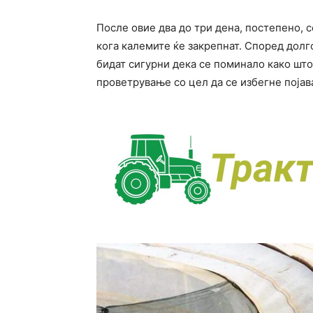
После овие два до три дена, постепено, 
кога калемите ќе закрепнат. Според дол
бидат сигурни дека се поминало како што
проветрување со цел да се избегне појав