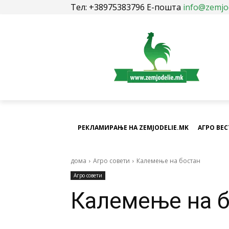
Тел: +38975383796 Е-пошта
info@zemjo
РЕКЛАМИРАЊЕ НА ZEMJODELIE.MK
АГРО ВЕ
дома
Агро совети
Калемење на бостан
Агро совети
Калемење на б