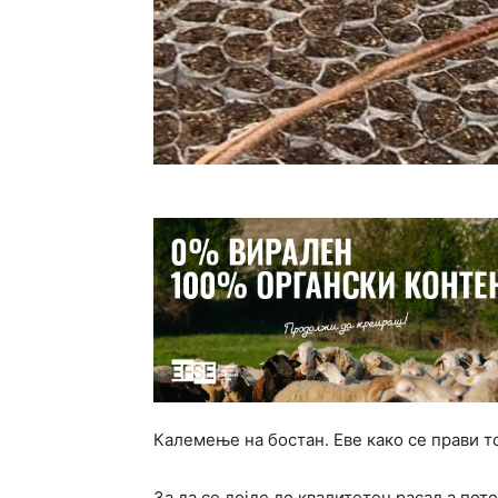
Калемење на бостан. Еве како се прави т
За да се дојде до квалитетен расад а пот