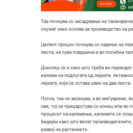
Таа почнува со засадување на таканарече
служат како основа за производство на ра
Целиот процес почнува со садење на лејки
листа, на сува површина и во посебни пал
Доколку се е како што треба во периодот 
калеми на подлогата од лејките. Активно
лејката, која се остава само на два листа.
Потоа, таа се засекува, а во меѓувреме, в
ова, тој се прицврстува со конец или во 
процесот на калемење, калемите се покри
бидејќи како што велат производителите,
развој на растението.