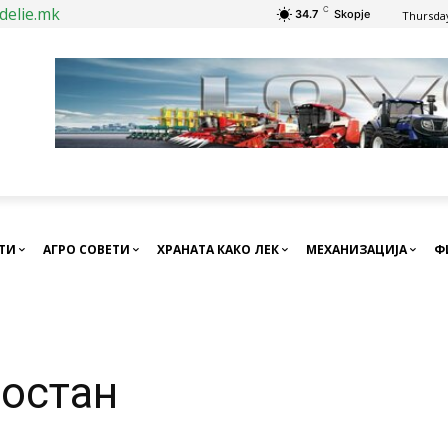
delie.mk
C
34.7
Skopje
Thursday
СТИ
АГРО СОВЕТИ
ХРАНАТА КАКО ЛЕК
МЕХАНИЗАЦИЈА
Ф
остан