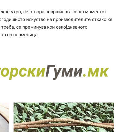
секое утро, се отвора површината се до моментот
гогодишното искуство на производителите откако ќе
 треба, се преминува кон секојдневното
ата на пламеница.