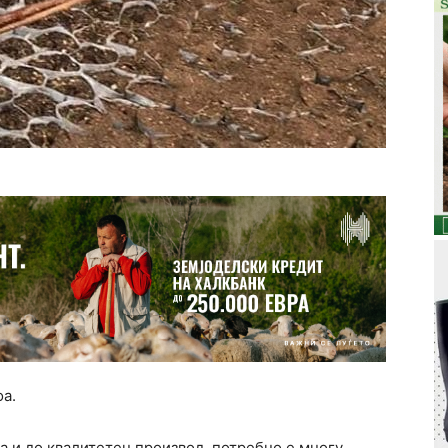
оа.
оа и до квалитетен производ, потребно е многу