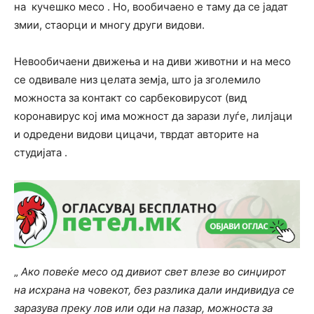
на кучешко месо . Но, вообичаено е таму да се јадат
змии, стаорци и многу други видови.
Невообичаени движења и на диви животни и на месо
се одвивале низ целата земја, што ја зголемило
можноста за контакт со сарбековирусот (вид
коронавирус кој има можност да зарази луѓе, лилјаци
и одредени видови цицачи, тврдат авторите на
студијата .
„
Ако повеќе месо од дивиот свет влезе во синџирот
на исхрана на човекот, без разлика дали индивидуа се
заразува преку лов или оди на пазар, можноста за