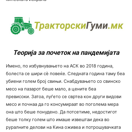
Теорија за почеток на пандемијата
Имено, по избувнувањето на АСК во 2018 година,
болеста се шири сè повеќе. Следната година таму беа
убиени голем број свињи. Снабдувањето со свинско
месо на пазарот беше мало, а цените беа
превисоки. Затоа, луѓето се свртеа кон други видови
месо и почнаа да го консумираат во поголема мера
она што беше понудено. Да потсетиме, недостигот
беше толку голем што имаше извештаи дека во
руралните делови на Кина оживеа и потрошувачката