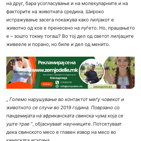
на друг, бара усогласување и на молекуларните и на
факторите на животната средина. Широко
истражување засега покажува како лилјакот е
животно од кое е пренесено на луѓето. Но, прашањето
е – зошто токму тогаш? Во тој дел од светот лилјаците
живееле и порано, но биле и дел од менито.
„
Големо нарушување во контактот меѓу човекот и
животното се случи во 2019 година. Поврзано со
пандемијата на африканската свинска чума која се
уште трае
“, објаснуваат научниците. Потсетуваат
дека свинското месо е главен извор на месо во
кинеската исхрана