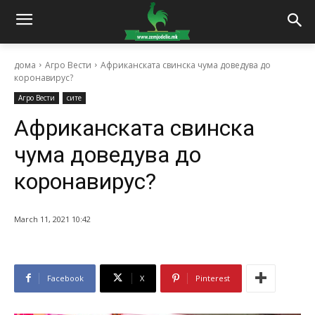
дома
Агро Вести
Африканската свинска чума доведува до
коронавирус?
Агро Вести
сите
Африканската свинска
чума доведува до
коронавирус?
March 11, 2021 10:42
Facebook
X
Pinterest