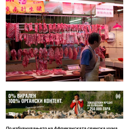
По избувнувањето на Африканската свинска чума