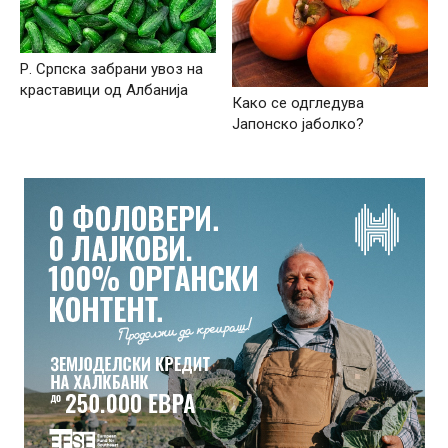
Р. Српска забрани увоз на
краставици од Албанија
Како се одгледува
Јапонско јаболко?