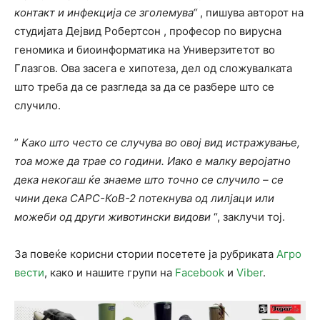
контакт и инфекција се зголемува“
, пишува авторот на
студијата Дејвид Робертсон , професор по вирусна
геномика и биоинформатика на Универзитетот во
Глазгов. Ова засега е хипотеза, дел од сложувалката
што треба да се разгледа за да се разбере што се
случило.
”
Како што често се случува во овој вид истражување,
тоа може да трае со години. Иако е малку веројатно
дека некогаш ќе знаеме што точно се случило – се
чини дека САРС-КоВ-2 потекнува од лилјаци или
можеби од други животински видови
“, заклучи тој.
За повеќе корисни стории посетете ја рубриката
Агро
вести
, како и нашите групи на
Facebook
и
Viber
.