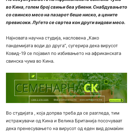
во Кина, голем број свињи беа убиени. Снабдувањето
со свинско месо на пазарот беше ниско, а цените
превисоки. Луѓето се свртеа кон други видови месо.
Најновата научна студија, насловена „Како
пандемијата води до друга”, сугерира дека вирусот
Ковид-19 се појавил по избивањето на африканската
свинска чума во Кина.
Во студијата , која допрва треба да се разгледа, тим
истражувачи од Кина и Велика Британија посочуваат
дека пренесувањето на вирусот од еден вид домаќин