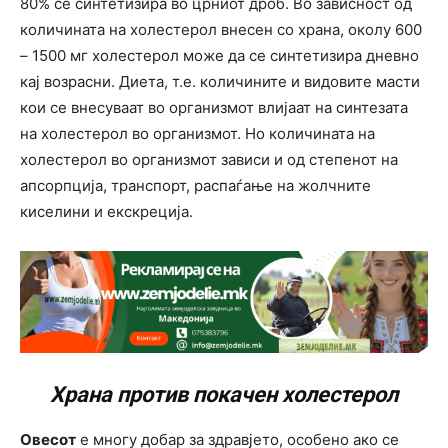
80% се синтетизира во црниот дроб. Во зависност од
количината на холестерол внесен со храна, околу 600
– 1500 мг холестерол може да се синтетизира дневно
кај возрасни. Диета, т.е. количините и видовите масти
кои се внесуваат во организмот влијаат на синтезата
на холестерол во организмот. Но количината на
холестерол во организмот зависи и од степенот на
апсорпција, транспорт, распаѓање на жолчните
киселини и екскреција.
Храна против покачен холестерол
Овесот
е многу добар за здравјето, особено ако се