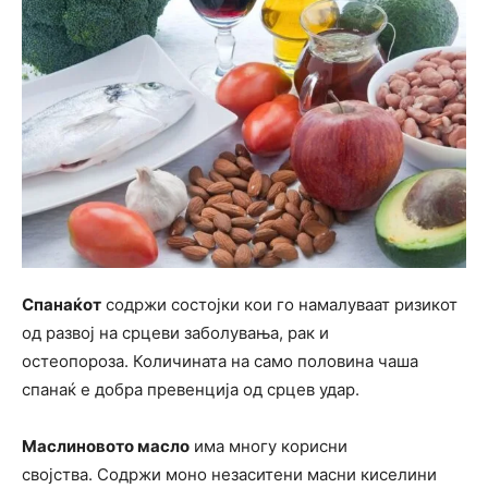
Спанаќот
содржи состојки кои го намалуваат ризикот
од развој на срцеви заболувања, рак и
остеопороза. Количината на само половина чаша
спанаќ е добра превенција од срцев удар.
Маслиновото масло
има многу корисни
својства. Содржи моно незаситени масни киселини