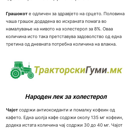
Грашокот
е одличен за здравјето на срцето. Половина
чаша грашок додадена во исхраната помага во
намалување на нивото на холестерол за 8%. Оваа
количина исто така претставува задоволство од една
третина од дневната потребна количина на влакна.
Народен лек за холестерол
Чајот
содржи антиоксиданти и помалку кофеин од
кафето. Една шолја кафе содржи околу 135 мг кофеин,
додека истата количина чај содржи 30 до 40 мг. Чајот