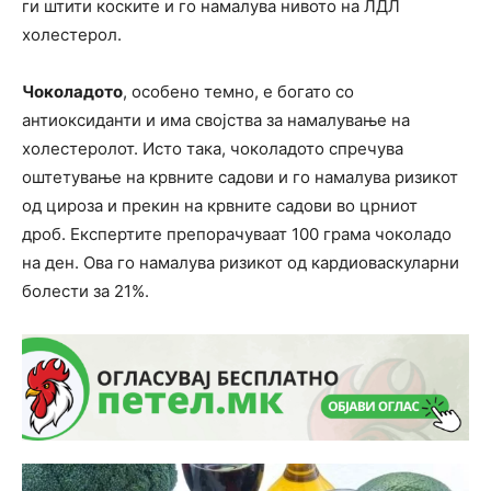
ги штити коските и го намалува нивото на ЛДЛ
холестерол.
Чоколадото
, особено темно, е богато со
антиоксиданти и има својства за намалување на
холестеролот. Исто така, чоколадото спречува
оштетување на крвните садови и го намалува ризикот
од цироза и прекин на крвните садови во црниот
дроб. Експертите препорачуваат 100 грама чоколадо
на ден. Ова го намалува ризикот од кардиоваскуларни
болести за 21%.