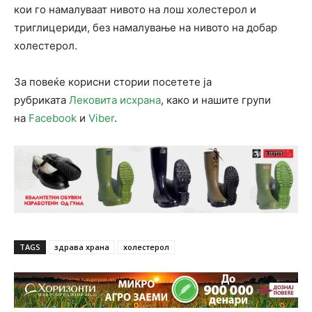
кои го намалуваат нивото на лош холестерол и
триглицериди, без намалување на нивото на добар
холестерол.
За повеќе корисни стории посетете ја
рубриката
Лековита исхрана
, како и нашите групи
на
Facebook
и
Viber
.
TAGS
здрава храна
холестерол