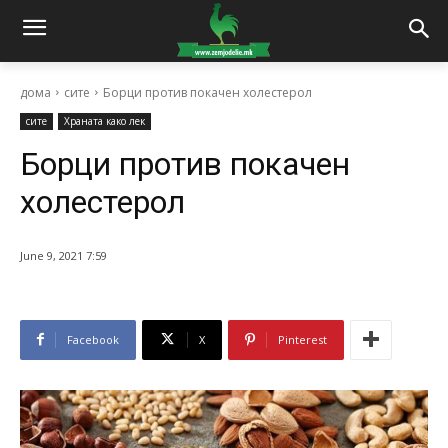
дома
сите
Борци против покачен холестерол
сите
Храната како лек
Борци против покачен
холестерол
June 9, 2021 7:59
Facebook
X
Pinterest