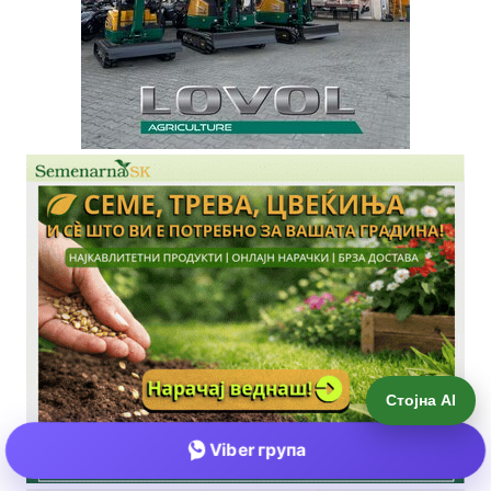
Стојна AI
Viber група