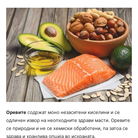
Оревите
содржат моно незаситени киселини и се
одличен извор на неопходните здрави масти. Оревите
се природни и не се хемиски обработени, па затоа се
здрава и хранлива опција во исхраната.