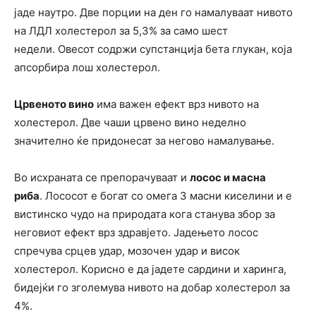
јаде наутро. Две порции на ден го намалуваат нивото
на ЛДЛ холестерол за 5,3% за само шест
недели. Овесот содржи супстанција бета глукан, која
апсорбира лош холестерол.
Црвеното вино
има важен ефект врз нивото на
холестерол. Две чаши црвено вино неделно
значително ќе придонесат за негово намалување.
Во исхраната се препорачуваат и
лосос и масна
риба
. Лососот е богат со омега 3 масни киселини и е
вистинско чудо на природата кога станува збор за
неговиот ефект врз здравјето. Јадењето лосос
спречува срцев удар, мозочен удар и висок
холестерол. Корисно е да јадете сардини и харинга,
бидејќи го зголемува нивото на добар холестерол за
4%.