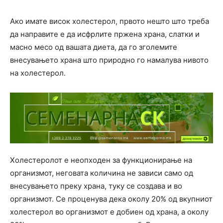
Ако имате висок холестерол, првото нешто што треба
да направите е да исфрлите пржена храна, слатки и
масно месо од вашата диета, да го зголемите
внесувањето храна што природно го намалува нивото
на холестерол.
Холестеролот е неопходен за функционирање на
организмот, неговата количина не зависи само од
внесувањето преку храна, туку се создава и во
организмот. Се проценува дека околу 20% од вкупниот
холестерол во организмот е добиен од храна, а околу