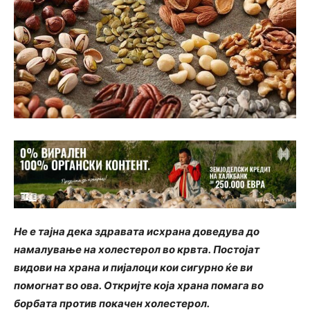
Не е тајна дека здравата исхрана доведува до
намалување на холестерол во крвта. Постојат
видови на храна и пијалоци кои сигурно ќе ви
помогнат во ова. Откријте која храна помага во
борбата против покачен холестерол.