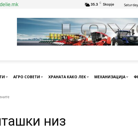
delie.mk
C
35.3
Skopje
Saturday
СТИ
АГРО СОВЕТИ
ХРАНАТА КАКО ЛЕК
МЕХАНИЗАЦИЈА
Ф
ините
нташки низ