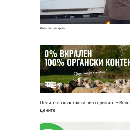
Кванташки цени
Цените на кванташки низ годините – Веќе
цените.