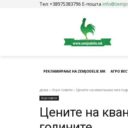
Тел: +38975383796 Е-пошта
info@zemjo
РЕКЛАМИРАЊЕ НА ZEMJODELIE.MK
АГРО ВЕ
дома
Агро совети
Цените на кванташки низ год
Агро совети
Цените на ква
годините