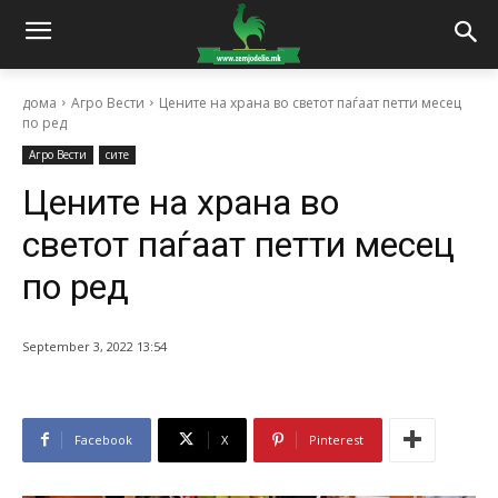
дома
Агро Вести
Цените на храна во светот паѓаат петти месец
по ред
Агро Вести
сите
Цените на храна во
светот паѓаат петти месец
по ред
September 3, 2022 13:54
Facebook
X
Pinterest