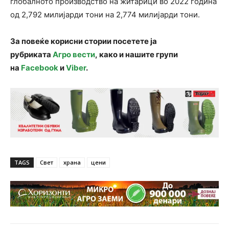
глобалното производство на житарици во 2022 година
од 2,792 милијарди тони на 2,774 милијарди тони.
За повеќе корисни стории посетете ја
рубриката
Агро вести
, како и нашите групи
на
Facebook
и
Viber
.
TAGS
Свет
храна
цени