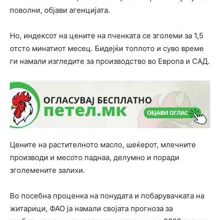
поволни, објави агенцијата.
Но, индексот на цените на пченката се зголеми за 1,5
отсто минатиот месец. Бидејќи топлото и суво време
ги намали изгледите за производство во Европа и САД.
Цените на растителното масло, шеќерот, млечните
производи и месото паднаа, делумно и поради
зголемените залихи.
Во посебна проценка на понудата и побарувачката на
житарици, ФАО ја намали својата прогноза за