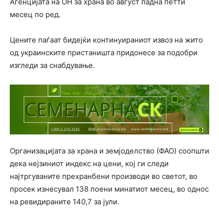
Агенцијата на ОН за храна во август падна петти
месец по ред.
Цените паѓаат бидејќи континуираниот извоз на жито
од украинските пристаништа придонесе за подобри
изгледи за снабдување.
Организацијата за храна и земјоделство (ФАО) соопшти
дека нејзиниот индекс на цени, кој ги следи
најтргуваните прехранбени производи во светот, во
просек изнесувал 138 поени минатиот месец, во однос
на ревидираните 140,7 за јули.