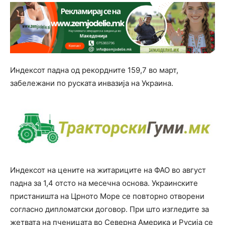
Индексот падна од рекордните 159,7 во март,
забележани по руската инвазија на Украина.
Индексот на цените на житариците на ФАО во август
падна за 1,4 отсто на месечна основа. Украинските
пристаништа на Црното Море се повторно отворени
согласно дипломатски договор. При што изгледите за
жетвата на пченицата во Северна Америка и Русија се