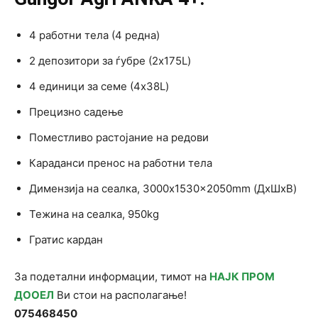
4 работни тела (4 редна)
2 депозитори за ѓубре (2x175L)
4 единици за семе (4x38L)
Прецизно садење
Поместливо растојание на редови
Караданси пренос на работни тела
Димензија на сеалка, 3000x1530x2050mm (ДxШxВ)
Тежина на сеалка, 950kg
Гратис кардан
За подетални информации, тимот на
НАЈК ПРОМ
ДООЕЛ
Ви стои на располагање!
075468450