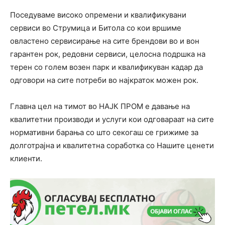
Поседуваме високо опремени и квалификувани
сервиси во Струмица и Битола со кои вршиме
овластено сервисирање на сите брендови во и вон
гарантен рок, редовни сервиси, целосна подршка на
терен со голем возен парк и квалификуван кадар да
одговори на сите потреби во најкраток можен рок.
Главна цел на тимот во НАЈК ПРОМ е давање на
квалитетни производи и услуги кои одговараат на сите
нормативни барања со што секогаш се грижиме за
долготрајна и квалитетна соработка со Нашите ценети
клиенти.