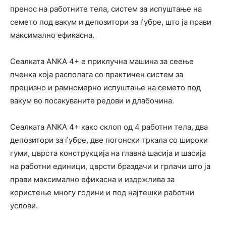
пренос на работните тела, систем за испуштање на
семето под вакум и депозитори за ѓубре, што ја прави
максимално ефикасна.
Сеалката ANKA 4+ е приклучна машина за сеење
пченка која располага со практичен систем за
прецизно и рамномерно испуштање на семето под
вакум во посакуваните редови и длабочина.
Сеалката ANKA 4+ како склоп од 4 работни тела, два
депозитори за ѓубре, две погонски тркала со широки
гуми, цврста конструкција на главна шасија и шасија
на работни единици, цврсти браздачи и грлачи што ја
прави максимално ефикасна и издржлива за
користење многу години и под најтешки работни
услови.