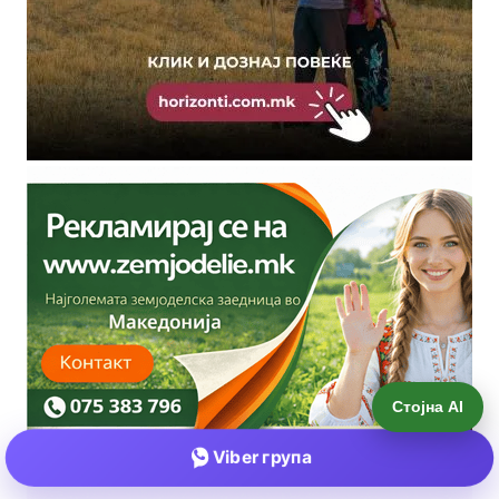
Стојна AI
Viber група