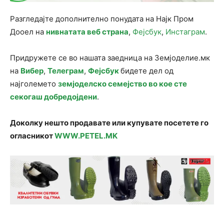
Разгледајте дополнително понудата на Најк Пром
Дооел на
нивнатата веб страна
,
Фејсбук
,
Инстаграм
.
Придружете се во нашата заедница на Земјоделие.мк
на
Вибер
,
Телеграм
,
Фејсбук
бидете дел од
најголемето
земјоделско семејство во кое сте
секогаш добредојдени
.
Доколку нешто продавате или купувате посетете го
огласникот
WWW.PETEL.MK