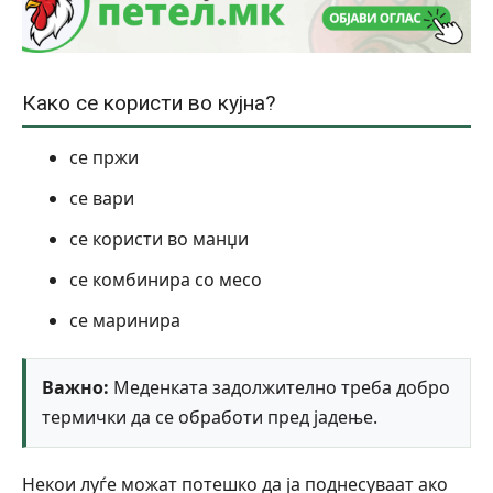
Како се користи во кујна?
се пржи
се вари
се користи во манџи
се комбинира со месо
се маринира
Важно:
Меденката задолжително треба добро
термички да се обработи пред јадење.
Некои луѓе можат потешко да ја поднесуваат ако