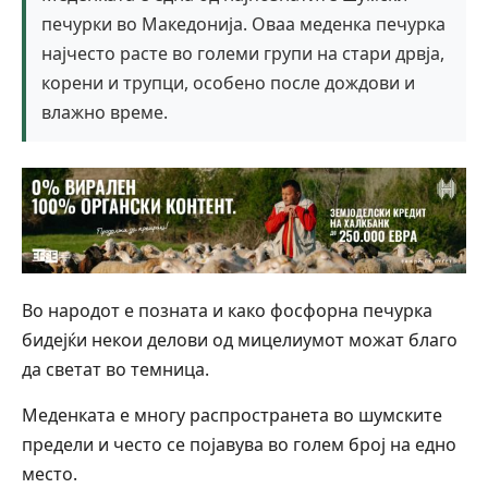
печурки во Македонија. Оваа меденка печурка
најчесто расте во големи групи на стари дрвја,
корени и трупци, особено после дождови и
влажно време.
Во народот е позната и како фосфорна печурка
бидејќи некои делови од мицелиумот можат благо
да светат во темница.
Меденката е многу распространета во шумските
предели и често се појавува во голем број на едно
место.