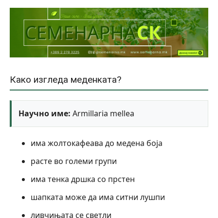
Како изгледа меденката?
Научно име:
Armillaria mellea
има жолтокафеава до медена боја
расте во големи групи
има тенка дршка со прстен
шапката може да има ситни лушпи
ливчињата се светли