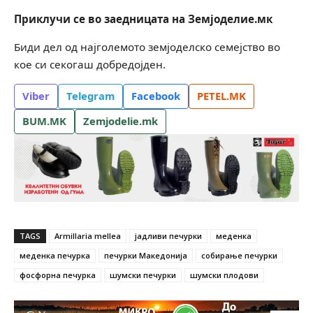
Приклучи се во заедницата на Земјоделие.мк
Биди дел од најголемото земјоделско семејство во
кое си секогаш добредојден.
Viber
Telegram
Facebook
PETEL.MK
BUM.MK
Zemjodelie.mk
TAGS
Armillaria mellea
јадливи печурки
меденка
меденка печурка
печурки Македонија
собирање печурки
фосфорна печурка
шумски печурки
шумски плодови