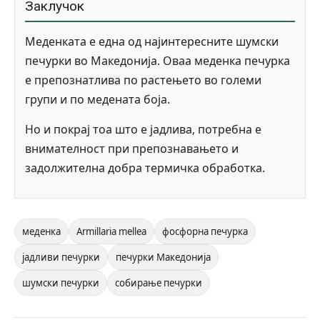
Заклучок
Меденката е една од најинтересните шумски
печурки во Македонија. Оваа меденка печурка
е препознатлива по растењето во големи
групи и по медената боја.
Но и покрај тоа што е јадлива, потребна е
внимателност при препознавањето и
задолжителна добра термичка обработка.
меденка
Armillaria mellea
фосфорна печурка
јадливи печурки
печурки Македонија
шумски печурки
собирање печурки