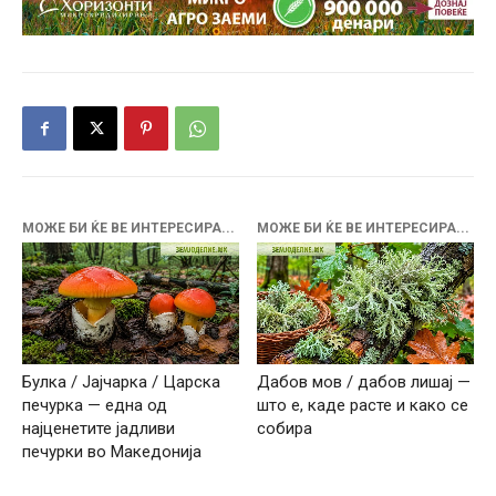
МОЖЕ БИ ЌЕ ВЕ ИНТЕРЕСИРА...
МОЖЕ БИ ЌЕ ВЕ ИНТЕРЕСИРА...
Булка / Јајчарка / Царска
Дабов мов / дабов лишај —
печурка — една од
што е, каде расте и како се
најценетите јадливи
собира
печурки во Македонија