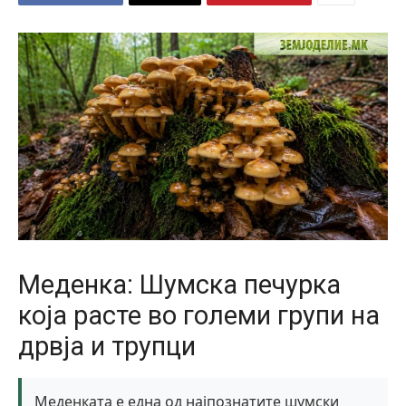
Меденка: Шумска печурка
која расте во големи групи на
дрвја и трупци
Меденката е една од најпознатите шумски