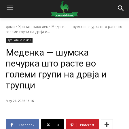
дома
Храната како лек
Меденка — шумска печурка што расте во
големи групи на дрвја и...
Храната како лек
Меденка — шумска
печурка што расте во
големи групи на дрвја и
трупци
May 21, 2026 13:16
Facebook
X
Pinterest