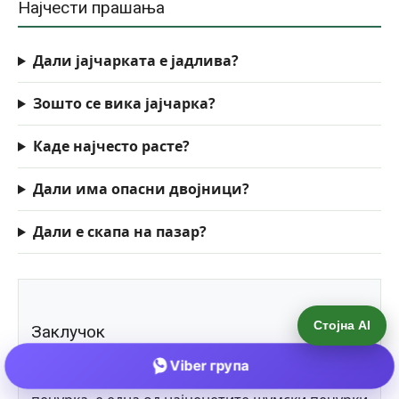
Стојна AI
Viber група