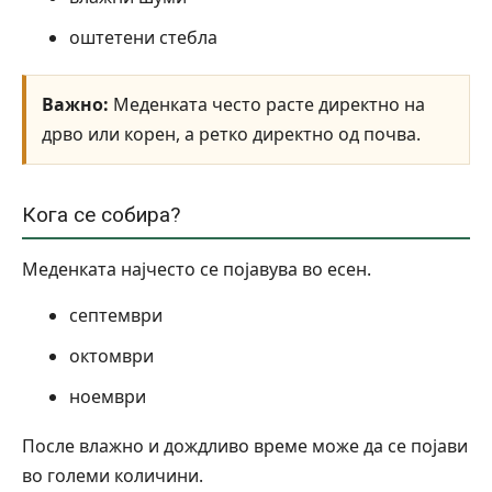
оштетени стебла
Важно:
Меденката често расте директно на
дрво или корен, а ретко директно од почва.
Кога се собира?
Меденката најчесто се појавува во есен.
септември
октомври
ноември
После влажно и дождливо време може да се појави
во големи количини.