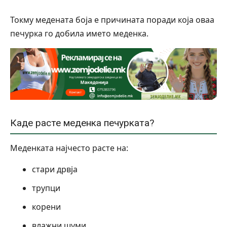
Токму медената боја е причината поради која оваа
печурка го добила името меденка.
Каде расте меденка печурката?
Меденката најчесто расте на:
стари дрвја
трупци
корени
влажни шуми