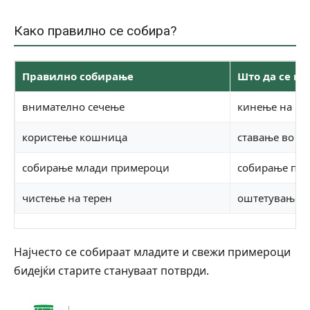
Како правилно се собира?
Правилно собирање
Што да се из
внимателно сечење
кинење на ко
користење кошница
ставање во пл
собирање млади примероци
собирање пре
чистење на терен
оштетување н
Најчесто се собираат младите и свежи примероци
бидејќи старите стануваат потврди.