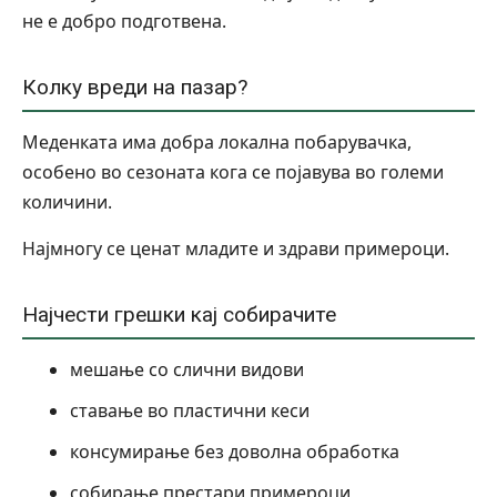
не е добро подготвена.
Колку вреди на пазар?
Меденката има добра локална побарувачка,
особено во сезоната кога се појавува во големи
количини.
Најмногу се ценат младите и здрави примероци.
Најчести грешки кај собирачите
мешање со слични видови
ставање во пластични кеси
консумирање без доволна обработка
собирање престари примероци