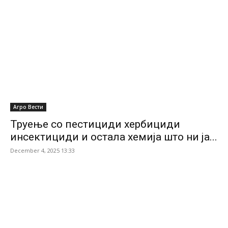
Агро Вести
Труење со пестициди хербициди
инсектициди и остала хемија што ни ја...
December 4, 2025 13:33