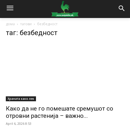
дома
тагови
безбедност
таг: безбедност
Храната како лек
Како да не го помешате сремушот со
отровни растенија – важно...
April 6, 2026 8:53