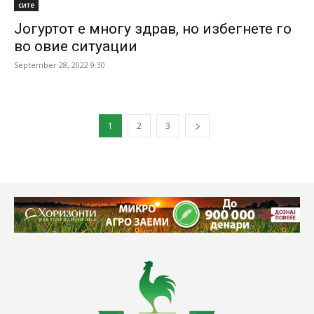
сите
Јогуртот е многу здрав, но избегнете го
во овие ситуации
September 28, 2022 9:30
1
2
3