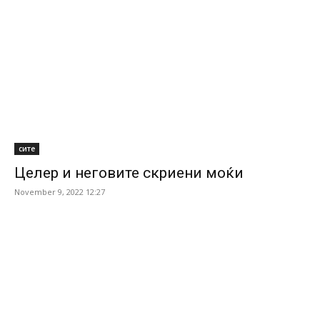
сите
Целер и неговите скриени моќи
November 9, 2022 12:27