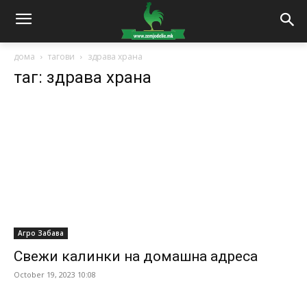
дома
тагови
здрава храна
таг: здрава храна
Агро Забава
Свежи калинки на домашна адреса
October 19, 2023 10:08