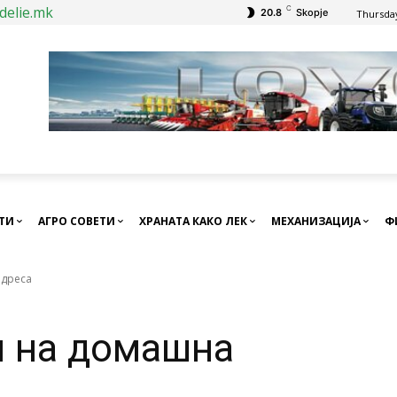
delie.mk
C
20.8
Skopje
Thursday
СТИ
АГРО СОВЕТИ
ХРАНАТА КАКО ЛЕК
МЕХАНИЗАЦИЈА
Ф
адреса
и на домашна