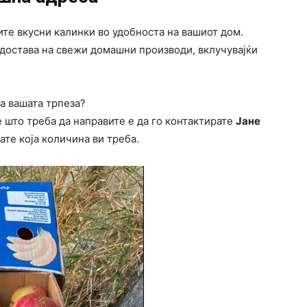
те вкусни калинки во удобноста на вашиот дом.
достава на свежи домашни производи, вклучувајќи
на вашата трпеза?
è што треба да направите е да го контактирате
Јане
ате која количина ви треба.