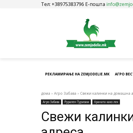
Тел: +38975383796 Е-пошта
info@zemjo
РЕКЛАМИРАЊЕ НА ZEMJODELIE.MK
АГРО ВЕ
дома
Агро Забава
Свежи калинки на домашна 
Агро Забава
Рурален Туризам
Храната како лек
Свежи калинк
адреса