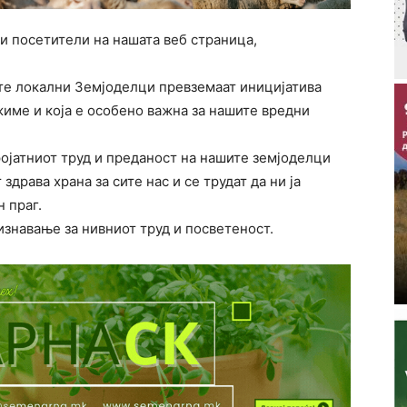
и посетители на нашата веб страница,
те локални Земјоделци превземаат иницијатива
жиме и која е особено важна за нашите вредни
ојатниот труд и преданост на нашите земјоделци
здрава храна за сите нас и се трудат да ни ја
 праг.
изнавање за нивниот труд и посветеност.