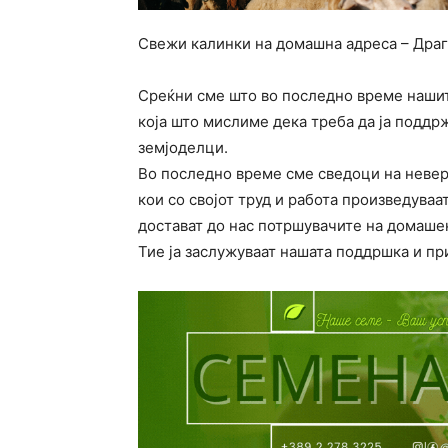
Свежи калинки на домашна адреса – Драг
Среќни сме што во последно време наши
која што мислиме дека треба да ја поддр
земјоделци.
Во последно време сме сведоци на невер
кои со својот труд и работа произведуваат 
достават до нас потршувачите на домашен
Тие ја заслужуваат нашата поддршка и пр