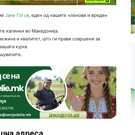
аме
Јане Гогов
, еден од нашите членови и вреден
те калинки во Македонија.
вежина и квалитет, што ги прави совршени за
вашата кујна.
шувачите.
шна адреса