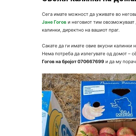
Сега имате можност да уживате во негови
Јане Гогов
и неговиот тим овозможуваат 
калинки, директно на вашиот праг.
Сакате да ги имате овие вкусни калинки 
Нема потреба да излегувате од домот – с
Гогов на бројот 070667699
и да му порач