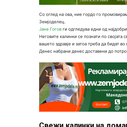
Со оглед на ова, ние гордо го промовир
Земјоделец.
Јане Гогов
ги одгледува едни од најдобри
Неговите калинки се познати по својата с
вашето здравје и затоа треба да бидат во 
Денес набрани денес доставени до потро
Свежи калинки на дома