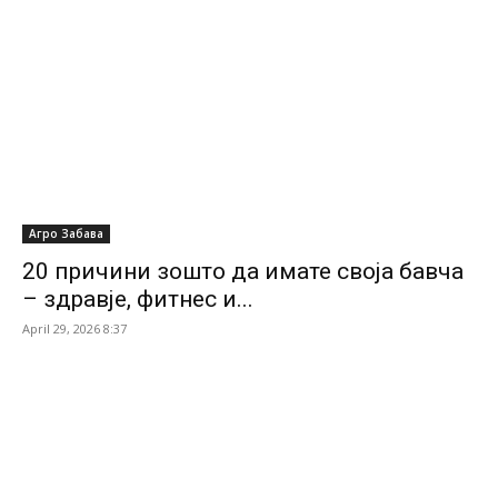
Агро Забава
20 причини зошто да имате своја бавча
– здравје, фитнес и...
April 29, 2026 8:37