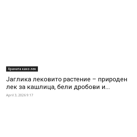
Храната како лек
Јаглика лековито растение – природен
лек за кашлица, бели дробови и...
April 3, 2026 9:17