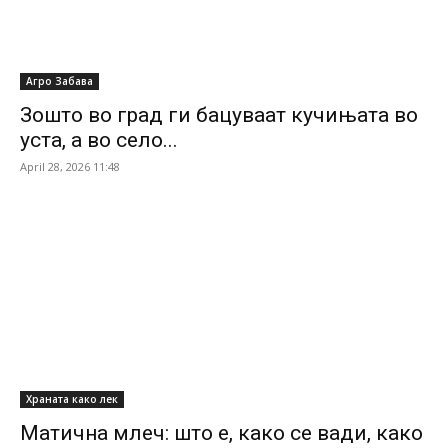
Агро Забава
Зошто во град ги бацуваат кучињата во
уста, а во село...
April 28, 2026 11:48
Храната како лек
Матична млеч: што е, како се вади, како