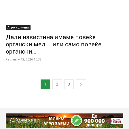
Агро колумна
Дали навистина имаме повеќе
органски мед – или само повеќе
органски...
February 12, 2026 15:32
1
2
3