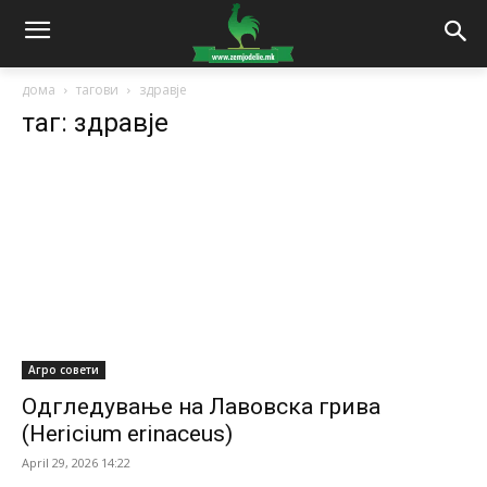
дома
тагови
здравје
таг: здравје
Агро совети
Одгледување на Лавовска грива
(Hericium erinaceus)
April 29, 2026 14:22