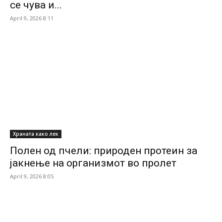
се чува и...
April 9, 2026 8:11
Храната како лек
Полен од пчели: природен протеин за
јакнење на организмот во пролет
April 9, 2026 8:05