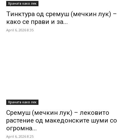
Храната како лек
Тинктура од сремуш (мечкин лук) –
како се прави и за...
April 6, 2026 8:35
Храната како лек
Сремуш (мечкин лук) – лековито
растение од македонските шуми со
огромна...
April 6, 2026 8:25