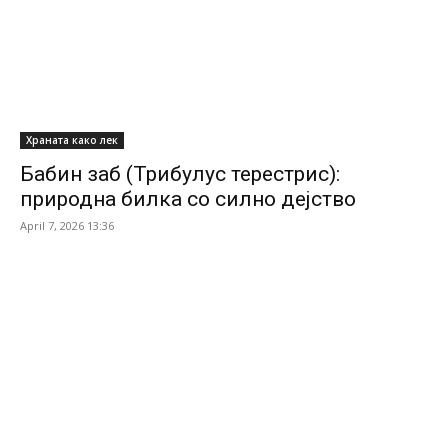
Храната како лек
Бабин заб (Трибулус терестрис):
природна билка со силно дејство
April 7, 2026 13:36