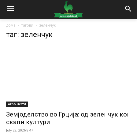
дома
тагови
зеленчук
таг: зеленчук
Агро Вести
Земјоделство во Грција: од зеленчук кон
скапи култури
July 22, 2026 8:47