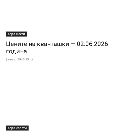
Агро Вести
Цените на кванташки — 02.06.2026
година
June 2, 2026 10:02
Агро совети