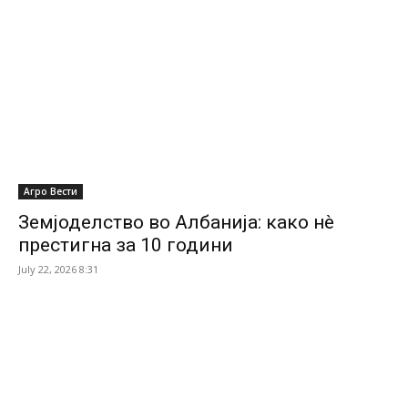
Агро Вести
Земјоделство во Албанија: како нè
престигна за 10 години
July 22, 2026 8:31