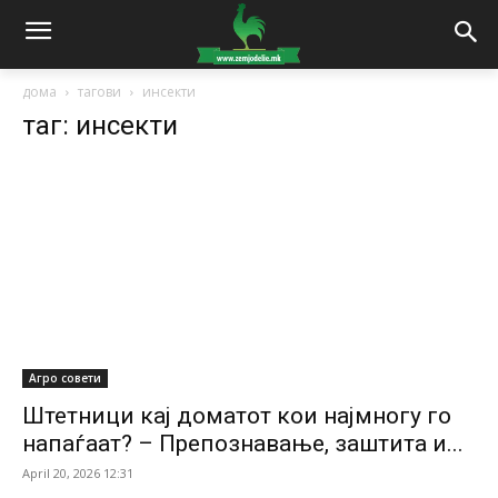
дома
тагови
инсекти
таг: инсекти
Агро совети
Штетници кај доматот кои најмногу го
напаѓаат? – Препознавање, заштита и...
April 20, 2026 12:31