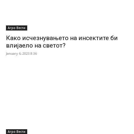
Агро Вести
Како исчезнувањето на инсектите би
влијаело на светот?
January 6, 2023 8:36
Агро Вести