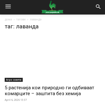
дома
тагови
лаванда
таг: лаванда
Агро совети
5 растенија кои природно ги одбиваат
комарците – заштита без хемија
April 6, 2026 13:37