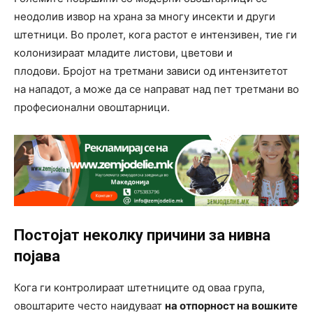
неодолив извор на храна за многу инсекти и други
штетници. Во пролет, кога растот е интензивен, тие ги
колонизираат младите листови, цветови и
плодови. Бројот на третмани зависи од интензитетот
на нападот, а може да се направат над пет третмани во
професионални овоштарници.
Постојат неколку причини за нивна
појава
Кога ги контролираат штетниците од оваа група,
овоштарите често наидуваат
на отпорност на вошките