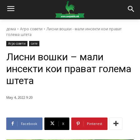
дома
Агро совети
Лисни вошки - мали инсекти кои прават
голема штета
Агро совети
сите
Лисни вошки – мали
инсекти кои прават голема
штета
May 4, 2022 9:20
Facebook
X
Pinterest