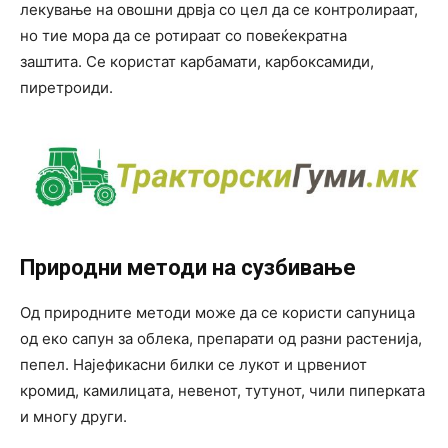
лекување на овошни дрвја со цел да се контролираат,
но тие мора да се ротираат со повеќекратна
заштита. Се користат карбамати, карбоксамиди,
пиретроиди.
Природни методи на сузбивање
Од природните методи може да се користи сапуница
од еко сапун за облека, препарати од разни растенија,
пепел. Најефикасни билки се лукот и црвениот
кромид, камилицата, невенот, тутунот, чили пиперката
и многу други.