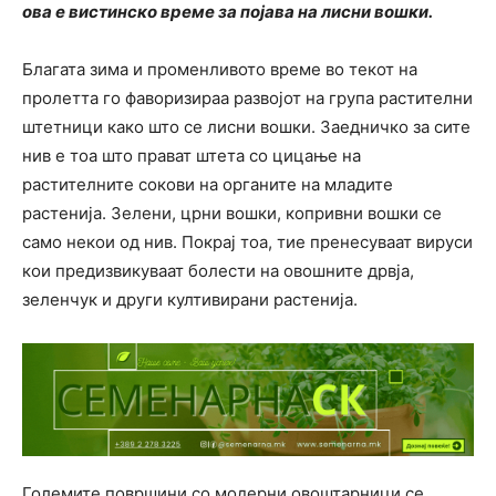
ова е вистинско време за појава на лисни вошки.
Благата зима и променливото време во текот на
пролетта го фаворизираа развојот на група растителни
штетници како што се лисни вошки. Заедничко за сите
нив е тоа што прават штета со цицање на
растителните сокови на органите на младите
растенија. Зелени, црни вошки, копривни вошки се
само некои од нив. Покрај тоа, тие пренесуваат вируси
кои предизвикуваат болести на овошните дрвја,
зеленчук и други култивирани растенија.
Големите површини со модерни овоштарници се