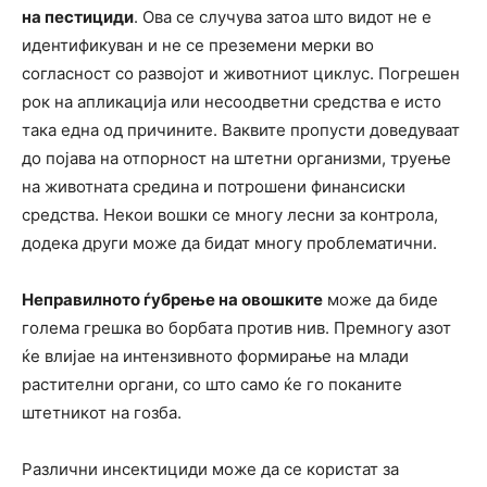
на пестициди
. Ова се случува затоа што видот не е
идентификуван и не се преземени мерки во
согласност со развојот и животниот циклус. Погрешен
рок на апликација или несоодветни средства е исто
така една од причините. Ваквите пропусти доведуваат
до појава на отпорност на штетни организми, труење
на животната средина и потрошени финансиски
средства. Некои вошки се многу лесни за контрола,
додека други може да бидат многу проблематични.
Неправилното ѓубрење на овошките
може да биде
голема грешка во борбата против нив. Премногу азот
ќе влијае на интензивното формирање на млади
растителни органи, со што само ќе го поканите
штетникот на гозба.
Различни инсектициди може да се користат за