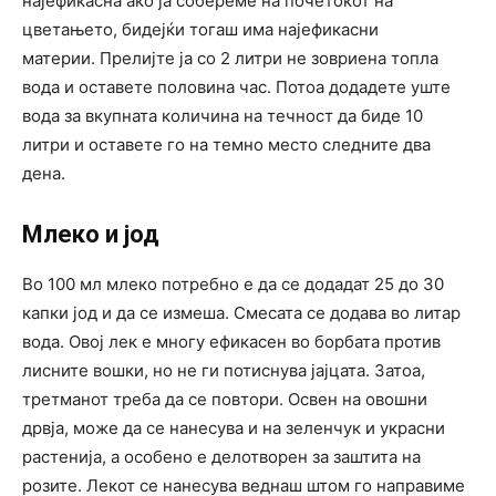
најефикасна ако ја собереме на почетокот на
цветањето, бидејќи тогаш има најефикасни
материи. Прелијте ја со 2 литри не зовриена топла
вода и оставете половина час. Потоа додадете уште
вода за вкупната количина на течност да биде 10
литри и оставете го на темно место следните два
дена.
Млеко и јод
Во 100 мл млеко потребно е да се додадат 25 до 30
капки јод и да се измеша. Смесата се додава во литар
вода. Овој лек е многу ефикасен во борбата против
лисните вошки, но не ги потиснува јајцата. Затоа,
третманот треба да се повтори. Освен на овошни
дрвја, може да се нанесува и на зеленчук и украсни
растенија, а особено е делотворен за заштита на
розите. Лекот се нанесува веднаш штом го направиме