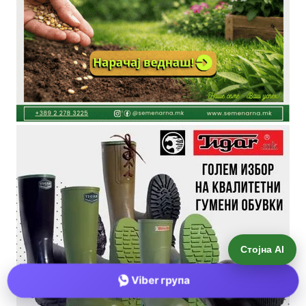
Стојна AI
Viber група