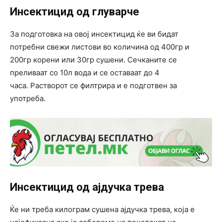
Инсектицид од глуварче
За подготовка на овој инсектицид ќе ви бидат
потребни свежи листови во количина од 400гр и
200гр корени или 30гр сушени. Сечканите се
преливаат со 10л вода и се оставаат до 4
часа. Растворот се филтрира и е подготвен за
употреба.
Инсектицид од ајдучка трева
Ќе ни треба килограм сушена ајдучка трева, која е