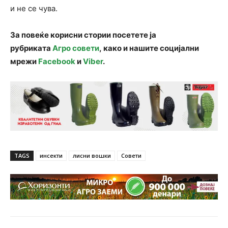
и не се чува.
За повеќе корисни стории посетете ја
рубриката
Агро совети
, како и нашите социјални
мрежи
Facebook
и
Viber
.
TAGS
инсекти
лисни вошки
Совети