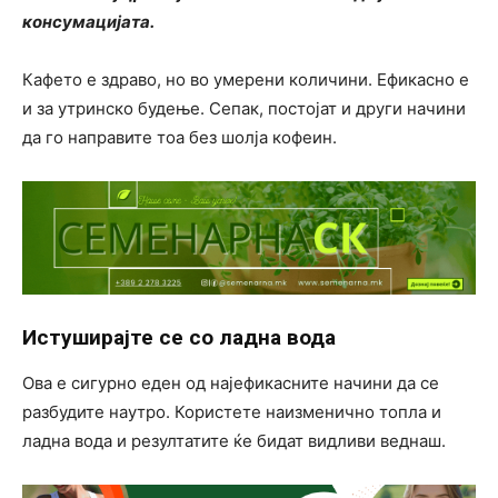
консумацијата.
Кафето е здраво, но во умерени количини. Ефикасно е
и за утринско будење. Сепак, постојат и други начини
да го направите тоа без шолја кофеин.
Истуширајте се со ладна вода
Ова е сигурно еден од најефикасните начини да се
разбудите наутро. Користете наизменично топла и
ладна вода и резултатите ќе бидат видливи веднаш.