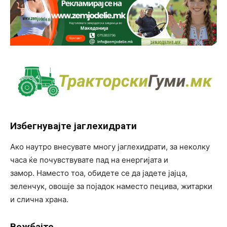
Избегнувајте јаглехидрати
Ако наутро внесувате многу јаглехидрати, за неколку
часа ќе почувствувате пад на енергијата и
замор. Наместо тоа, обидете се да јадете јајца,
зеленчук, овошје за појадок наместо пецива, житарки
и слична храна.
Вежбајте