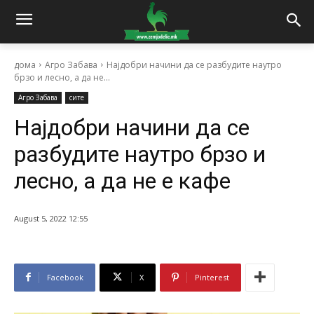
дома
Агро Забава
Најдобри начини да се разбудите наутро
брзо и лесно, а да не...
Агро Забава
сите
Најдобри начини да се
разбудите наутро брзо и
лесно, а да не е кафе
August 5, 2022 12:55
Facebook
X
Pinterest