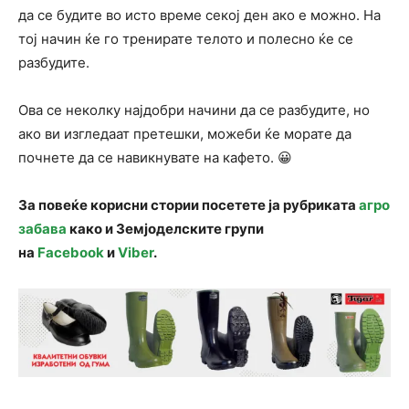
да се будите во исто време секој ден ако е можно. На
тој начин ќе го тренирате телото и полесно ќе се
разбудите.
Ова се неколку најдобри начини да се разбудите, но
ако ви изгледаат претешки, можеби ќе морате да
почнете да се навикнувате на кафето. 😀
За повеќе корисни стории посетете ја рубриката
агро
забава
како и Земјоделските групи
на
Facebook
и
Viber
.