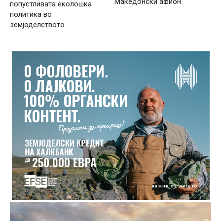
Македонски афион
попустливата еколошка
политика во
земјоделството