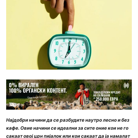
Најдобри начини да се разбудите наутро лесно и без
кафе. Овие начини се идеални за сите оние кои не го
сакаат овој црн пијалок или кои сакаат да ја намалат