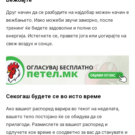
Друг начин да се разбудите на најдобар можен начин е
вежбањето. Иако можеби звучи заморно, после
тренинг ќе бидете задоволни и полни со
енергија. Истегнете се, правете јога или џогирајте на
свеж воздух и сонце.
Секогаш будете се во исто време
Ако вашиот распоред варира во текот на неделата,
вашето тело постојано ќе се обидува да се
прилагоди. Размислете за вашиот распоред и
одлучете кое време е соодветно за вас да станувате и