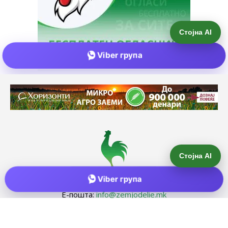
Стојна AI
Viber група
Е-пошта:
info@zemjodelie.mk
Тел: +38975383796