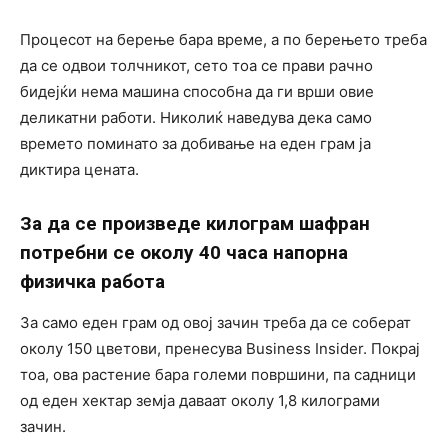
Процесот на берење бара време, а по берењето треба
да се одвои толчникот, сето тоа се прави рачно
бидејќи нема машина способна да ги врши овие
деликатни работи. Николиќ наведува дека само
времето поминато за добивање на еден грам ја
диктира цената.
За да се произведе килограм шафран
потребни се околу 40 часа напорна
физичка работа
За само еден грам од овој зачин треба да се соберат
околу 150 цветови, пренесува Business Insider. Покрај
тоа, ова растение бара големи површини, па садници
од еден хектар земја даваат околу 1,8 килограми
зачин.