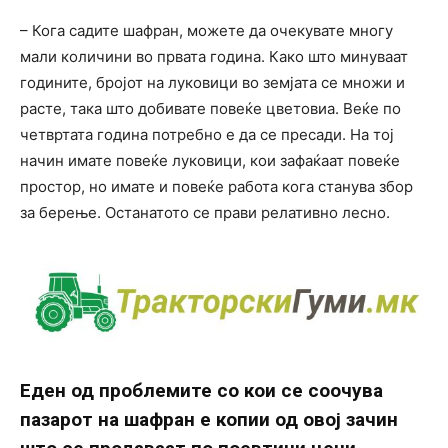
– Кога садите шафран, можете да очекувате многу
мали количини во првата година. Како што минуваат
годините, бројот на луковици во земјата се множи и
расте, така што добивате повеќе цветовиа. Веќе по
четвртата година потребно е да се пресади. На тој
начин имате повеќе луковици, кои зафаќаат повеќе
простор, но имате и повеќе работа кога станува збор
за берење. Останатото се прави релативно лесно.
Еден од проблемите со кои се соочува
пазарот на шафран е копии од овој зачин