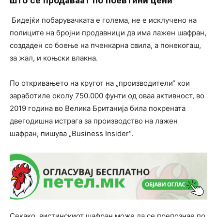
што се продаваат по поевтини цени
Бидејќи побарувачката е голема, не е исклучено на
полиците на бројни продавници да има лажен шафран,
создаден со боење на пченкарна свила, а понекогаш,
за жал, и коњски влакна.
По откривањето на кругот на „производители“ кои
заработиле околу 750.000 фунти од оваа активност, во
2019 година во Велика Британија била покрената
двегодишна истрага за производство на лажен
шафран, пишува „Business Insider“.
Секако, вистинскиот шафран може да се препознае по