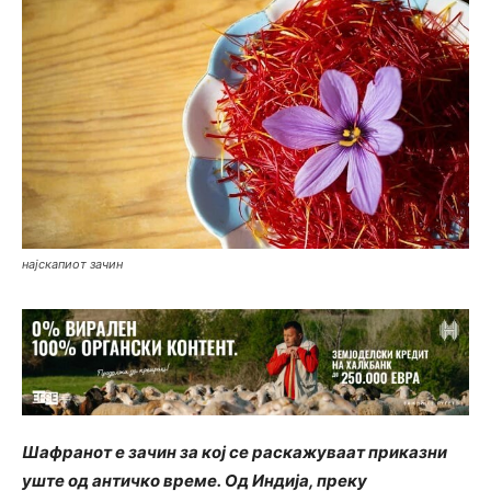
најскапиот зачин
Шафранот е зачин за кој се раскажуваат приказни
уште од античко време. Од Индија, преку