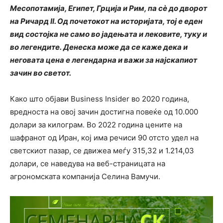
Месопотамија, Египет, Грција и Рим, па сè до дворот
на Ричард II. Од почетокот на историјата, тој е еден
вид состојка не само во јадењата и лековите, туку и
во легендите. Денеска може да се каже дека и
неговата цена е легендарна и важи за најскапиот
зачин во светот.
Како што објави Business Insider во 2020 година,
вредноста на овој зачин достигна повеќе од 10.000
долари за килограм. Во 2022 година цените на
шафранот од Иран, кој има речиси 90 отсто удел на
светскиот пазар, се движеа меѓу 315,32 и 1.214,03
долари, се наведува на веб-страницата на
агрономската компанија Селина Вамучи.