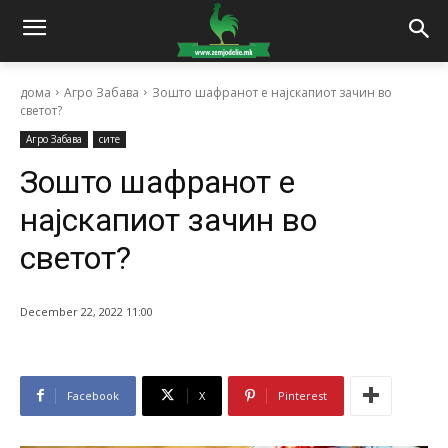
дома
Агро Забава
Зошто шафранот е најскапиот зачин во
светот?
Агро Забава
сите
Зошто шафранот е
најскапиот зачин во
светот?
December 22, 2022 11:00
Facebook
X
Pinterest