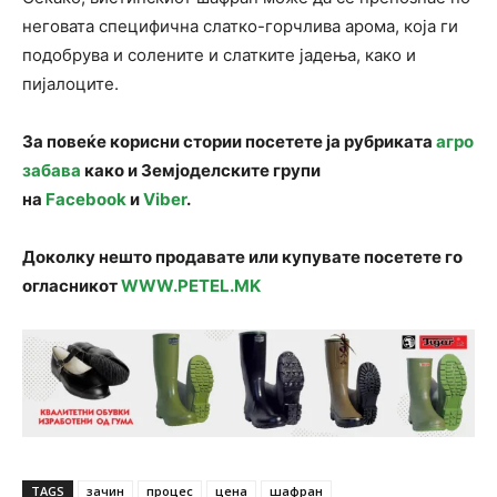
неговата специфична слатко-горчлива арома, која ги
подобрува и солените и слатките јадења, како и
пијалоците.
За повеќе корисни стории посетете ја рубриката
агро
забава
како и Земјоделските групи
на
Facebook
и
Viber
.
Доколку нешто продавате или купувате посетете го
огласникот
WWW.PETEL.MK
TAGS
зачин
процес
цена
шафран