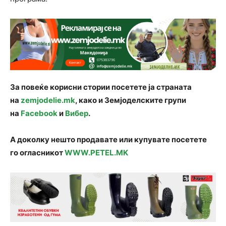
За повеќе корисни стории посетете ја страната
на
zemjodelie.mk
, како и Земјоделските групи
на
Facebook
и
Вибер
.
А доколку нешто продавате или купувате посетете
го огласникот
WWW.PETEL.MK