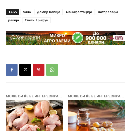
TAGS
вино
Демир Капија
манифестација
натпревари
ракија
Свети Трифун
МОЖЕ БИ ЌЕ ВЕ ИНТЕРЕСИРА...
МОЖЕ БИ ЌЕ ВЕ ИНТЕРЕСИРА...