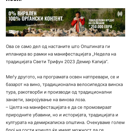
Ова се само дел од настаните што Општината ги
ипланира во рамки на манифестацијата „Недела на
традицијата Свети Трифун 2023 Демир Капија”.
Меѓу другото, на програмата освен натпревари, се и
базарот на вино, традиционална велосипедска винска
тура, ракотворби и производи од традиционални
занаети, закројување на винова лоза.
– Целта на манифестацијата е да се промовираат
природните убавини, но и историјата, традицијата и
културата на демиркаписка општина. Очекуваме голем
број на гости коишто ќе имаат можност да се