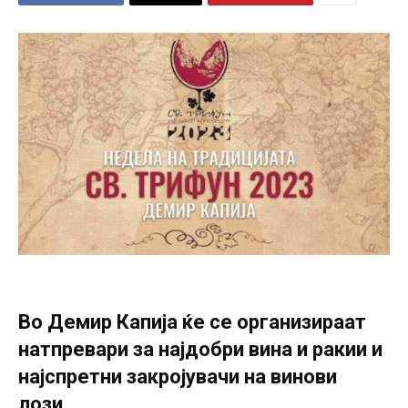
Во Демир Капија ќе се организираат
натпревари за најдобри вина и ракии и
најспретни закројувачи на винови
лози.