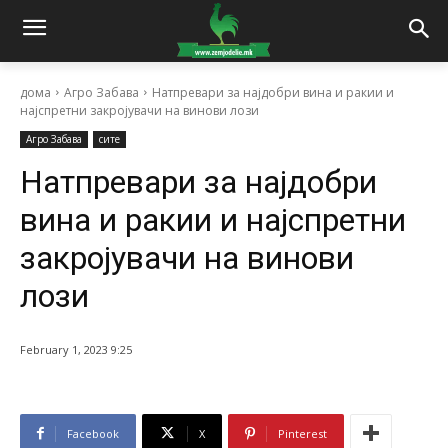
дома
Агро Забава
Натпревари за најдобри вина и ракии и
најспретни закројувачи на винови лози
Агро Забава
сите
Натпревари за најдобри
вина и ракии и најспретни
закројувачи на винови
лози
February 1, 2023 9:25
Facebook
X
Pinterest