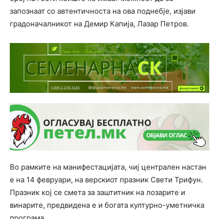
запознаат со автентичноста на ова поднебје, изјави
градоначалникот на Демир Капија, Лазар Петров.
Во рамките на манифестацијата, чиј централен настан
е на 14 февруари, на верскиот празник Свети Трифун.
Празник кој се смета за заштитник на лозарите и
винарите, предвидена е и богата културно-уметничка
програма.