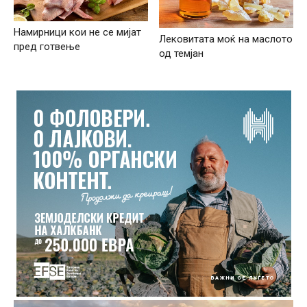
Намирници кои не се мијат
Лековитата моќ на маслото
пред готвење
од темјан