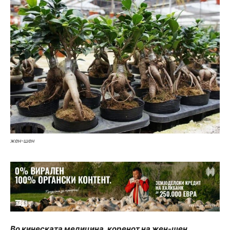
жен-шен
Во кинеската медицина, коренот на жен-шен