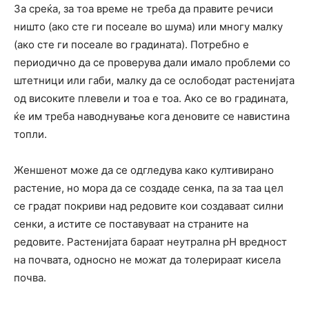
За среќа, за тоа време не треба да правите речиси
ништо (ако сте ги посеале во шума) или многу малку
(ако сте ги посеале во градината). Потребно е
периодично да се проверува дали имало проблеми со
штетници или габи, малку да се ослободат растенијата
од високите плевели и тоа е тоа. Ако се во градината,
ќе им треба наводнување кога деновите се навистина
топли.
Женшенот може да се одгледува како култивирано
растение, но мора да се создаде сенка, па за таа цел
се градат покриви над редовите кои создаваат силни
сенки, а истите се поставуваат на страните на
редовите. Растенијата бараат неутрална pH вредност
на почвата, односно не можат да толерираат кисела
почва.