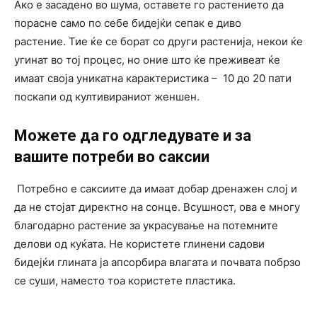
Ако е засадено во шума, оставете го растението да
порасне само по себе бидејќи сепак е диво
растение. Тие ќе се борат со други растенија, некои ќе
угинат во тој процес, но оние што ќе преживеат ќе
имаат своја уникатна карактеристика – 10 до 20 пати
поскапи од култивираниот женшен.
Можете да го одгледувате и за
вашите потреби во саксии
Потребно е саксиите да имаат добар дренажен слој и
да не стојат директно на сонце. Всушност, ова е многу
благодарно растение за украсување на потемните
делови од куќата. Не користете глинени садови
бидејќи глината ја апсорбира влагата и почвата побрзо
се суши, наместо тоа користете пластика.