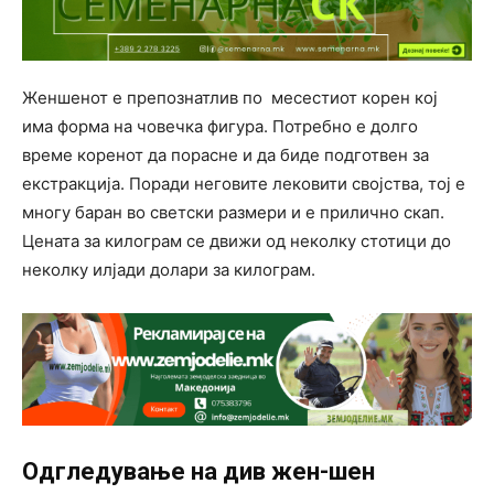
Женшенот е препознатлив по месестиот корен кој
има форма на човечка фигура. Потребно е долго
време коренот да порасне и да биде подготвен за
екстракција. Поради неговите лековити својства, тој е
многу баран во светски размери и е прилично скап.
Цената за килограм се движи од неколку стотици до
неколку илјади долари за килограм.
Одгледување на див жен-шен