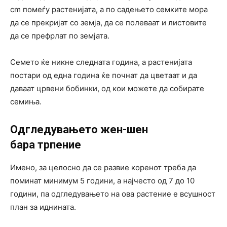
cm помеѓу растенијата, а по садењето семките мора
да се прекријат со земја, да се полеваат и листовите
да се префрлат по земјата.
Семето ќе никне следната година, а растенијата
постари од една година ќе почнат да цветаат и да
даваат црвени бобинки, од кои можете да собирате
семиња.
Одгледувањето жен-шен
бара
трпение
Имено, за целосно да се развие коренот треба да
поминат минимум 5 години, а најчесто од 7 до 10
години, па одгледувањето на ова растение е всушност
план за иднината.