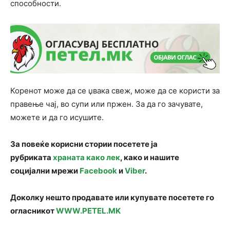
способности.
Коренот може да се џвака свеж, може да се користи за
правење чај, во супи или пржен. За да го зачувате,
можете и да го исушите.
За повеќе корисни стории посетете ја
рубриката
храната како лек
, како и нашите
социјални мрежи
Facebook
и
Viber
.
Доколку нешто продавате или купувате посетете го
огласникот
WWW.PETEL.MK