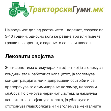
Највредниот дел од растението – коренот, созрева по
5-10 години, односно кога ќе развие три или повеќе
гранки на коренот, а вадењето се врши наесен.
Лековити својства
Жен-шенот има стимулирачки ефект кој ја зголемува
кондицијата и работниот капацитет, ја зголемува
концентрацијата, лечи депресивни состојби и се
препорачува за елиминирање на замор, нервоза и
слабост. Го смирува нервниот систем, ја намалува
напнатоста, го зајакнува телото, ја ублажува и
отстранува главоболката и ги зголемува менталните