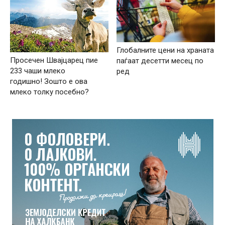
Глобалните цени на храната
Просечен Швајцарец пие
паѓаат десетти месец по
233 чаши млеко
ред
годишно! Зошто е ова
млеко толку посебно?