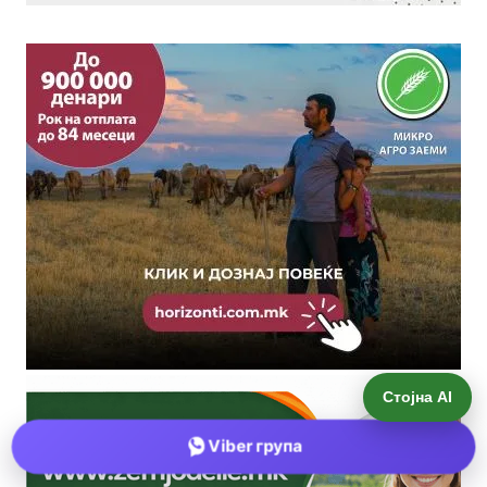
Стојна AI
Viber група