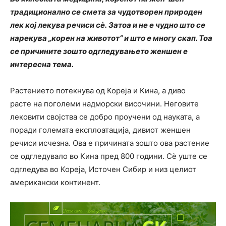
традиционално се смета за чудотворен природен
лек кој лекува речиси сè. Затоа и не е чудно што се
нарекува „корен на животот“ и што е многу скап. Тоа
се причините зошто одгледувањето женшен е
интересна тема.
Растението потекнува од Кореја и Кина, а диво
расте на поголеми надморски височини. Неговите
лековити својства се добро проучени од науката, а
поради големата експлоатација, дивиот женшен
речиси исчезна. Ова е причината зошто ова растение
се одгледувало во Кина пред 800 години. Сè уште се
одгледува во Кореја, Источен Сибир и низ целиот
американски континент.