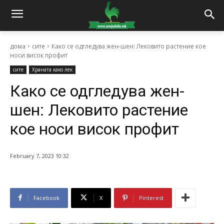
дома
сите
Како се одгледува жен-шен: Лековито растение кое
носи висок профит
сите
Храната како лек
Како се одгледува жен-
шен: Лековито растение
кое носи висок профит
February 7, 2023 10:32
Facebook
X
Pinterest