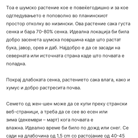
Тоа е шумско растение кое е повеќегодишно и за кое
одгледувањето е поповолно во планинскиот
простор отколку во низински. Ова растение сака густа
сенка и бара 70-80% сенка. Идеална локација би била
добро засенета шумска површина каде што растат
бука, јавор, орев и даб. Најдобро е да се засади на
северната или источната страна каде што почвата е
поладна.
Покрај длабоката сенка, растението сака влага, како и
хумус и добро растресита почва.
Семето од жен-шен може да се купи преку странски
веб-страници, а треба да се сее во есен или
зима (декември – март) кога почвата е
влажна. Идеално време би било по дожд или снег. Се
сади на длабочина од 1,5 cm со растојание од 40-45