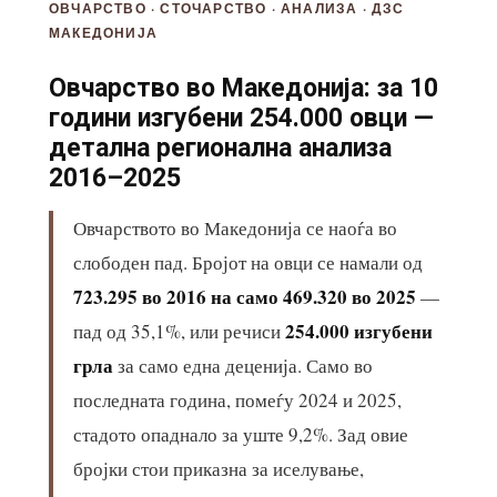
ОВЧАРСТВО · СТОЧАРСТВО · АНАЛИЗА · ДЗС
МАКЕДОНИЈА
Овчарство во Македонија: за 10
години изгубени 254.000 овци —
детална регионална анализа
2016–2025
Овчарството во Македонија се наоѓа во
слободен пад. Бројот на овци се намали од
723.295 во 2016 на само 469.320 во 2025
—
254.000 изгубени
пад од 35,1%, или речиси
грла
за само една деценија. Само во
последната година, помеѓу 2024 и 2025,
стадото опаднало за уште 9,2%. Зад овие
бројки стои приказна за иселување,