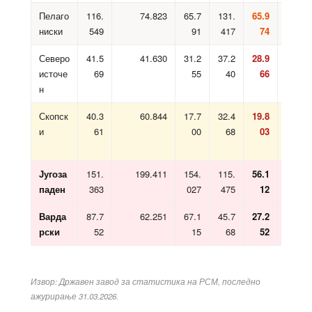
Пелаго
116.
74.823
65.7
131.
65.9
ниски
549
91
417
74
Северо
41.5
41.630
31.2
37.2
28.9
источе
69
55
40
66
н
Скопск
40.3
60.844
17.7
32.4
19.8
и
61
00
68
03
Југоза
151.
199.411
154.
115.
56.1
паден
363
027
475
12
Варда
87.7
62.251
67.1
45.7
27.2
рски
52
15
68
52
Извор: Државен завод за статистика на РСМ, последно
ажурирање 31.03.2026.