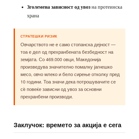
Зголемена зависност од увоз
на протеинска
храна
СТРАТЕШКИ РИЗИК
Овчарството не е само стопанска дејност —
тоа е дел од прехранбената безбедност на
земјата. Со 469.000 овци, Македонија
произведува значително помалку јагнешко
месо, овчо млеко и бело сирење отколку пред
10 години. Тоа значи дека потрошувачите се
сè повеќе зависни од увоз за основни
прехранбени производи.
Заклучок: времето за акција е сега