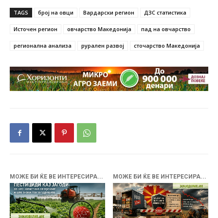
TAGS
број на овци
Вардарски регион
ДЗС статистика
Источен регион
овчарство Македонија
пад на овчарство
регионална анализа
рурален развој
сточарство Македонија
МОЖЕ БИ ЌЕ ВЕ ИНТЕРЕСИРА...
МОЖЕ БИ ЌЕ ВЕ ИНТЕРЕСИРА...