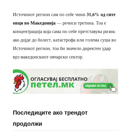
31,6% од сите
Источниот регион сам по себе чини
овци во Македонија
— речиси третина. Тоа е
концентрација која сама по себе претставува ризик:
ако дојде до болест, катастрофа или голема суша во
Источниот регион, тоа би значело директен удар
врз македонскиот овчарски сектор.
Последиците ако трендот
продолжи