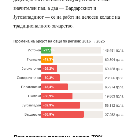
значителен пад, а два — Вардарскиот и
Југозападниот — се на работ на целосен колапс на
традиционалното овчарство.
Промена на бројот на овци по регион: 2016 → 2025
Источен
148.481 грла
+17,3%
Полошки
62.304 грла
-19,3%
Југоисточен
60.428 грла
-26,2%
Североисточен
28.966 грла
-30,3%
Пелагониски
65.974 грла
-43,4%
Скопски
19.803 грла
-50,9%
Југозападен
56.112 грла
-62,9%
Вардарски
27.252 грла
-68,9%
Вардарски регион: скоро 70%