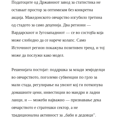
Податоците од Државниот завод за статистика не
оставаат простор за оптимизам без конкретна
акција. Македонското овчарство изгубило третина
од стадото за само деценија. Два региони —
Вардарскиот и Југозападниот — се во состојба која
може слободно да се нарече колапс. Само
Источниот регион покажува позитивен тренд, и тој
може да послужи како модел.
Решенијата постојат: поддршка за млади земјоделци
во овчарството, поголеми субвенции по грло за
мали стада, регулирање на увозот кој ги поткопува
домашните цени, инвестиции во мандри и ладни
ланци, и — можеби најважно — признавање дека
овчарството е стратешки сектор, а не
традиционална активност за „баби и дедовци”.