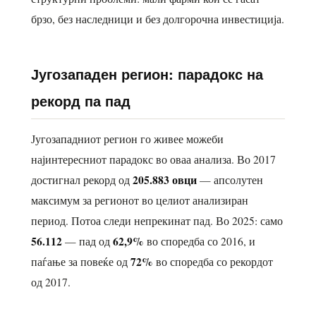
брзо, без наследници и без долгорочна инвестиција.
Југозападен регион: парадокс на
рекорд па пад
Југозападниот регион го живее можеби
најинтересниот парадокс во оваа анализа. Во 2017
205.883 овци
достигнал рекорд од
— апсолутен
максимум за регионот во целиот анализиран
период. Потоа следи непрекинат пад. Во 2025: само
56.112
62,9%
— пад од
во споредба со 2016, и
72%
паѓање за повеќе од
во споредба со рекордот
од 2017.