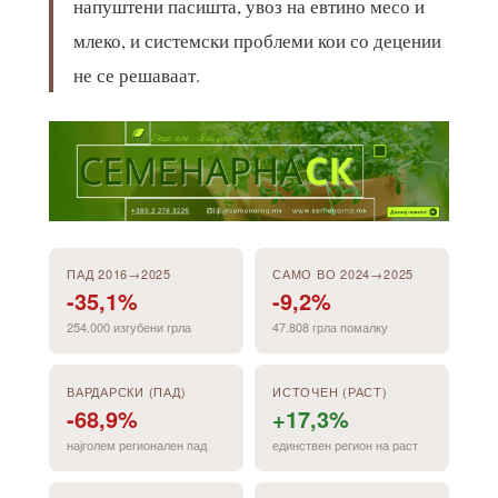
напуштени пасишта, увоз на евтино месо и
млеко, и системски проблеми кои со децении
не се решаваат.
ПАД 2016→2025
САМО ВО 2024→2025
-35,1%
-9,2%
254.000 изгубени грла
47.808 грла помалку
ВАРДАРСКИ (ПАД)
ИСТОЧЕН (РАСТ)
-68,9%
+17,3%
најголем регионален пад
единствен регион на раст