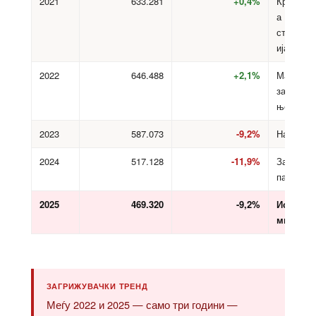
2021
633.281
+0,4%
Краткотр
а
стабилиз
ија
2022
646.488
+2,1%
Мал
закрепну
ње
2023
587.073
-9,2%
Нагол па
2024
517.128
-11,9%
Забрзан
пад
2025
469.320
-9,2%
Историс
миниму
ЗАГРИЖУВАЧКИ ТРЕНД
Меѓу 2022 и 2025 — само три години —