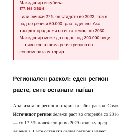
Македонија изгубила
177.168 ОВЦИ
, или речиси 27% од стадото во 2022. Тоа е
пад со речиси 60.000 грла годишно. Ако
трендот продолжи со исто темпо, до 2030
Македонија може да падне под 300.000 овци
— ниво кое го нема регистрирано во
современата историја.
Регионален раскол: еден регион
расте, сите останати паѓаат
Анализата по региони открива длабок раскол. Само
Источниот регион
бележи раст во споредба со 2016
— со 17,3% повеќе овци во 2025 отколку пред
деценија. Сите останати седум региони имаат