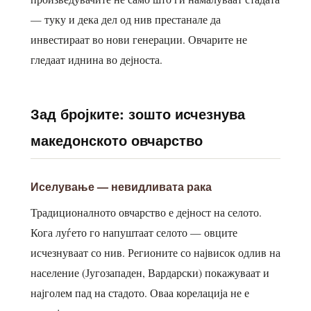
— туку и дека дел од нив престанале да
инвестираат во нови генерации. Овчарите не
гледаат иднина во дејноста.
Зад бројките: зошто исчезнува
македонското овчарство
Иселување — невидливата рака
Традиционалното овчарство е дејност на селото.
Кога луѓето го напуштаат селото — овците
исчезнуваат со нив. Регионите со највисок одлив на
население (Југозападен, Вардарски) покажуваат и
најголем пад на стадото. Оваа корелација не е