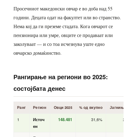
Просечниот македонски овчар е во доба над 55
години. Децата одат на факултет или во странство.
Нема кој да ги преземе стадата. Кога овчарот се
пензионира или умре, овците се продаваат или
заколуваат — и со тоа исчезнува уште едно
овчарско домаќинство.
Рангирање на региони во 2025:
состојбата денес
Ранг
Регион
Овци 2025
% од вкупно
Јагниња 2025
1
Источ
148.481
31,6%
24.699
ен