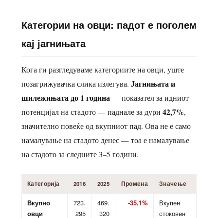
Категории на овци: падот е поголем
кај јагнињата
Кога ги разгледуваме категориите на овци, уште
Јагнињата и
позагрижувачка слика излегува.
шилежињата до 1 година
— показател за идниот
42,7%
потенцијал на стадото — паднале за дури
,
значително повеќе од вкупниот пад. Ова не е само
намалување на стадото денес — тоа е намалување
на стадото за следните 3–5 години.
Категорија
2016
2025
Промена
Значење
Вкупно
723.
469.
-35,1%
Вкупен
овци
295
320
стоковен