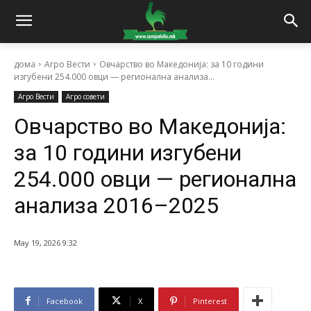
дома
Агро Вести
Овчарство во Македонија: за 10 години
изгубени 254.000 овци — регионална анализа...
Агро Вести
Агро совети
Овчарство во Македонија:
за 10 години изгубени
254.000 овци — регионална
анализа 2016–2025
May 19, 2026 9:32
Facebook
X
Pinterest