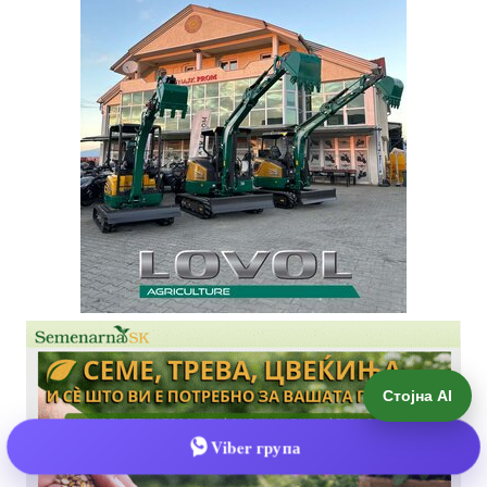
Стојна AI
Viber група