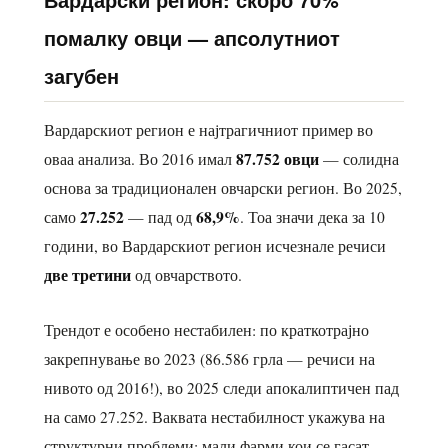
помалку овци — апсолутниот
загубен
Вардарскиот регион е најтрагичниот пример во
87.752 овци
оваа анализа. Во 2016 имал
— солидна
основа за традиционален овчарски регион. Во 2025,
27.252
68,9%
само
— пад од
. Тоа значи дека за 10
години, во Вардарскиот регион исчезнале речиси
две третини
од овчарството.
Трендот е особено нестабилен: по краткотрајно
закрепнување во 2023 (86.586 грла — речиси на
нивото од 2016!), во 2025 следи апокалиптичен пад
на само 27.252. Ваквата нестабилност укажува на
структурни проблеми: мали фарми кои се гасат