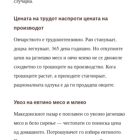
случајна.
Цената на трудот наспроти цената на
производот
Овчарството е трудоинтензивно. Ран стануваат,
доцна легнуваат, 365 дена годишно. Но откупните
цени на јагнешко месо и овчо млеко не се движеле
соодветно со трошоците на производство. Кога
трошоците растат, а приходите стагнираат,
рационалната одлука е да ги продадеш овците.
Увоз на евтино месо и млеко
Македонскиот пазар е поплавен со увозно јагнешко
месо и бело сирење — честопати со пониска цена
од домашното. Потрошувачот го избира евтиното.