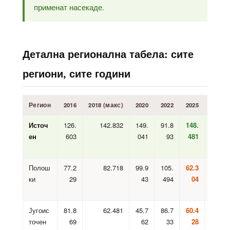
применат насекаде.
Детална регионална табела: сите
региони, сите години
Регион
2016
2018 (макс)
2020
2022
2025
Пром.
Источ
126.
142.832
149.
91.8
148.
ен
603
041
93
481
Полош
77.2
82.718
99.9
105.
62.3
ки
29
43
494
04
Југоис
81.8
62.481
45.7
86.7
60.4
точен
69
62
33
28