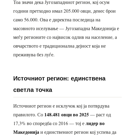
Тоа значи дека Југозападниот регион, кој осум
години претходно имал 205.000 овци, денес брои
само 56.000. Ова е директна последица на
масовното иселување — Југозападна Македонија е
меѓу регионите со највисок одлив на население, а
овчарството е традиционална дејност која не
преживува без луѓе.
Источниот регион: единствена
светла точка
Источниот регион е исклучок кој ја потврдува
148.481 овци во 2025
правилото. Со
— раст од
лидер во
17,3% во споредба со 2016 — тој е
Македонија
и единствениот регион кој успева да