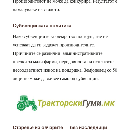
Производителот не може да конкурира. Резултатот е
намалување на стадото.
Субвенциската политика
Иако субвенциите за овчарство постојат, тие не
успеваат да ги задржат производителите.
Причините се различни: административните
пречки за мали фарми, нередовноста на исплатите,
несоодветниот износ на поддршка. Земјоделец со 50
овци не може да живее само од субвенции.
Старење на овчарите — без наследници