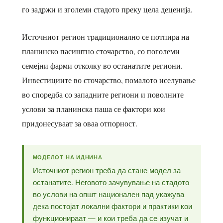
го задржи и зголеми стадото преку цела деценија.
Источниот регион традиционално се потпира на
планинско пасиштно сточарство, со поголеми
семејни фарми отколку во останатите региони.
Инвестициите во сточарство, помалото иселување
во споредба со западните региони и поволните
услови за планинска паша се фактори кои
придонесуваат за оваа отпорност.
МОДЕЛОТ НА ИДНИНА
Источниот регион треба да стане модел за
останатите. Неговото зачувување на стадото
во услови на општ национален пад укажува
дека постојат локални фактори и практики кои
функционираат — и кои треба да се изучат и