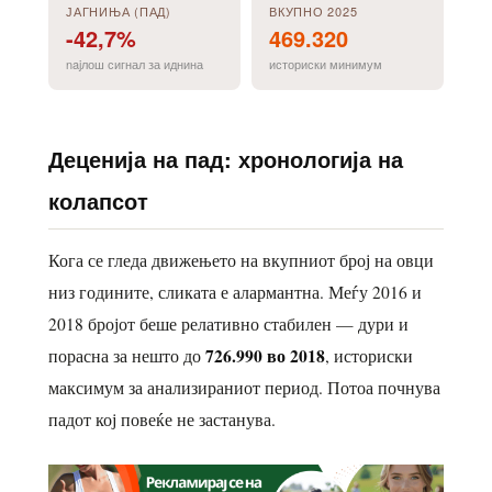
ЈАГНИЊА (ПАД)
ВКУПНО 2025
-42,7%
469.320
najлош сигнал за иднина
историски минимум
Деценија на пад: хронологија на
колапсот
Кога се гледа движењето на вкупниот број на овци
низ годините, сликата е алармантна. Меѓу 2016 и
2018 бројот беше релативно стабилен — дури и
726.990 во 2018
порасна за нешто до
, историски
максимум за анализираниот период. Потоа почнува
падот кој повеќе не застанува.