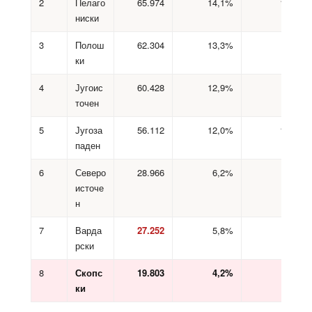
2
Пелаго
65.974
14,1%
10.133
ниски
3
Полош
62.304
13,3%
7.836
ки
4
Југоис
60.428
12,9%
4.405
точен
5
Југоза
56.112
12,0%
11.546
паден
6
Северо
28.966
6,2%
4.133
источе
н
7
Варда
27.252
5,8%
4.045
рски
8
Скопс
19.803
4,2%
3.911
ки