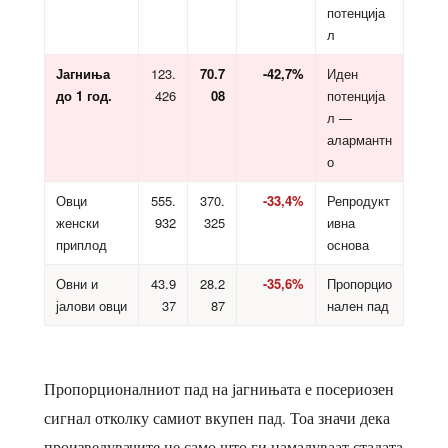
потенција
л
Јагниња
123.
70.7
-42,7%
Иден
до 1 год.
426
08
потенција
л —
алармантн
о
Овци
555.
370.
-33,4%
Репродукт
женски
932
325
ивна
приплод
основа
Овни и
43.9
28.2
-35,6%
Пропорцио
јалови овци
37
87
нален пад
Пропорционалниот пад на јагнињата е посериозен
сигнал отколку самиот вкупен пад. Тоа значи дека
произведувачите не само што ги намалуваат стадата