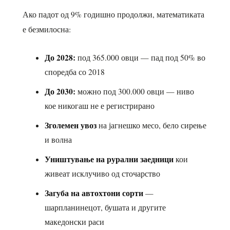
Ако падот од 9% годишно продолжи, математиката
е безмилосна:
До 2028:
под 365.000 овци — пад под 50% во
споредба со 2018
До 2030:
можно под 300.000 овци — ниво
кое никогаш не е регистрирано
Зголемен увоз
на јагнешко месо, бело сирење
и волна
Уништување на рурални заедници
кои
живеат исклучиво од сточарство
Загуба на автохтони сорти
—
шарпланинецот, бушата и другите
македонски раси