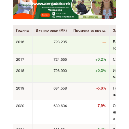
Година
Вкупно овци (МК)
Промена vs претх.
Забелеш
2016
723.295
—
Базна
година
2017
724.555
+0,2%
Стабилн
2018
726.990
+0,3%
Историск
максиму
2019
684.558
-5,8%
Почеток 
пад
2020
630.634
-7,9%
COVID,
нарушув
е на паз