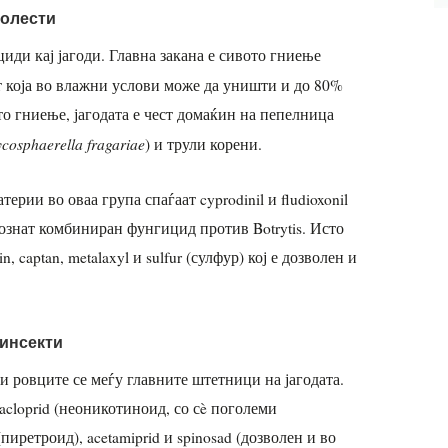
болести
иди кај јагоди. Главна закана е сивото гниење
 која во влажни услови може да уништи и до 80%
то гниење, јагодата е чест домаќин на пепелница
cosphaerella fragariae
) и трули корени.
рии во оваа група спаѓаат cyprodinil и fludioxonil
ознат комбиниран фунгицид против Botrytis. Исто
n, captan, metalaxyl и sulfur (сулфур) кој е дозволен и
 инсекти
 ровците се меѓу главните штетници на јагодата.
acloprid (неоникотиноид, со сè поголеми
пиретроид), acetamiprid и spinosad (дозволен и во