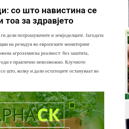
ди: со што навистина се
 тоа за здравјето
 ги дели потрошувачите и земјоделците. Јагодата
кции на резидуи во европските мониторинг
ожена агрохемиска реалност: без заштита,
агоди е практично невозможно. Клучното
со што, колку и дали остатоците остануваат во