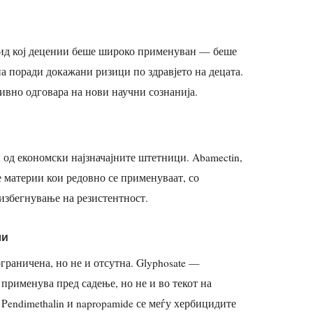
цид кој децении беше широко применуван — беше
на поради докажани ризици по здравјето на децата.
тивно одговара на нови научни сознанија.
н од економски најзначајните штетници. Abamectin,
те материи кои редовно се применуваат, со
избегнување на резистентност.
ли
граничена, но не и отсутна. Glyphosate —
применува пред садење, но не и во текот на
 Pendimethalin и napropamide се меѓу хербицидите