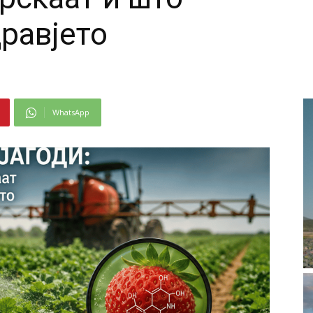
дравјето
WhatsApp