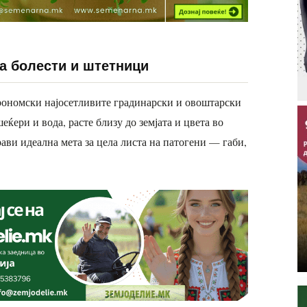
на болести и штетници
 агрономски најосетливите градинарски и овоштарски
еќери и вода, расте близу до земјата и цвета во
рави идеална мета за цела листа на патогени — габи,