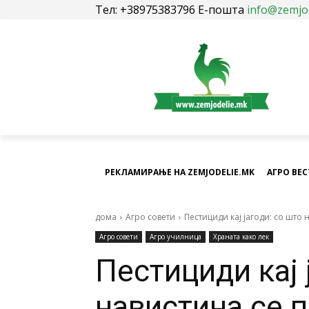
Тел: +38975383796 Е-пошта
info@zemjo
РЕКЛАМИРАЊЕ НА ZEMJODELIE.MK
АГРО ВЕ
дома
Агро совети
Пестициди кај јагоди: со што 
Агро совети
Агро училница
Храната како лек
Пестициди кај 
навистина се п