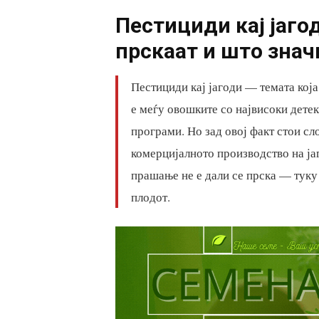
Пестициди кај јаго
прскаат и што значи
Пестициди кај јагоди — темата која
е меѓу овошките со највисоки дете
програми. Но зад овој факт стои сл
комерцијалното производство на ј
прашање не е дали се прска — туку 
плодот.