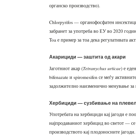
органско производство).
Chlorpyrifos — органофосфатен инсекти
забранет за употреба во ЕУ во 2020 годи
Toa е пример за тоа дека регулативата ак
Акарициди — заштита од акари
Tetranychus urticae
Јаготниот акар (
) е еде
bifenazate и spiromesifen се меѓу активни
задолжително наизменично менување за 
Хербициди — сузбивање на плеве
Употребата на хербициди кај јагоди е поо
најпродаваниот хербицид во светот — се 
производството кај плодоносните јагоди.