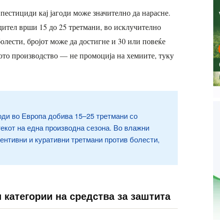
 пестициди кај јагоди може значително да нарасне.
дител врши 15 до 25 третмани, во исклучително
лести, бројот може да достигне и 30 или повеќе
ното производство — не промоција на хемиите, туку
оди во Европа добива 15–25 третмани со
текот на една производна сезона. Во влажни
вентивни и куративни третмани против болести,
и категории на средства за заштита