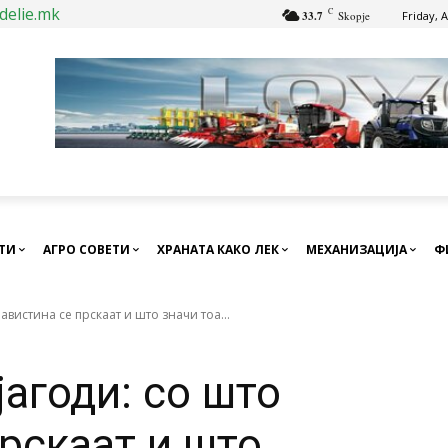
delie.mk
C
33.7
Skopje
Friday, 
СТИ
АГРО СОВЕТИ
ХРАНАТА КАКО ЛЕК
МЕХАНИЗАЦИЈА
Ф
навистина се прскаат и што значи тоа...
јагоди: со што
рскаат и што