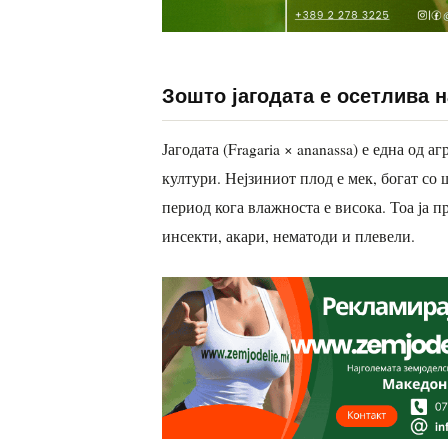
Зошто јагодата е осетлива 
Јагодата (Fragaria × ananassa) е една од
култури. Нејзиниот плод е мек, богат со ш
период кога влажноста е висока. Тоа ја п
инсекти, акари, нематоди и плевели.