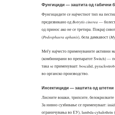
Фунгициди — заштита од габични 
Фунгицидите се најчестиот тип на пестиц
Botrytis cinerea
предизвикано од
— болест
од принос ако не се третира. Покрај сиво
Podosphaera aphanis
My
(
), бела дамкавост (
Меѓу најчесто применуваните активни мате
(комбинирани во препаратот Switch) — п
така se применуваат: boscalid, pyraclostrobi
во органско производство.
Инсектициди — заштита од штетни
Лисните вошки, трипсите, белокрилките и
За нивно сузбивање се применуваат: imid
ограничувања во ЕУ), lambda-cyhalothrin (