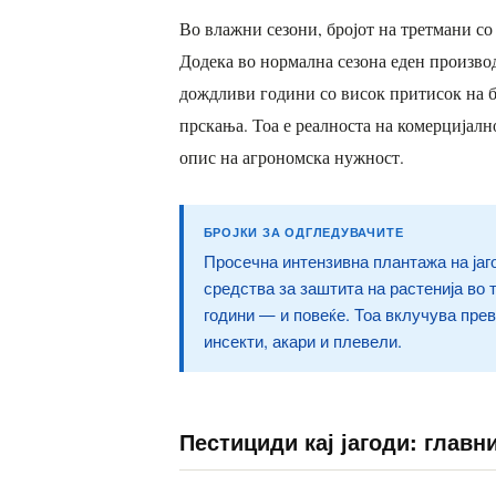
Во влажни сезони, бројот на третмани со
Додека во нормална сезона еден произво
дождливи години со висок притисок на бо
прскања. Тоа е реалноста на комерцијал
опис на агрономска нужност.
БРОЈКИ ЗА ОДГЛЕДУВАЧИТЕ
Просечна интензивна плантажа на јаг
средства за заштита на растенија во 
години — и повеќе. Тоа вклучува пре
инсекти, акари и плевели.
Пестициди кај јагоди: главн