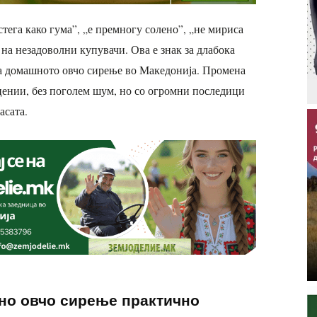
стега како гума”, „е премногу солено”, „не мириса
 на незадоволни купувачи. Ова е знак за длабока
ва домашното овчо сирење во Македонија. Промена
ецении, без поголем шум, но со огромни последици
асата.
но овчо сирење практично