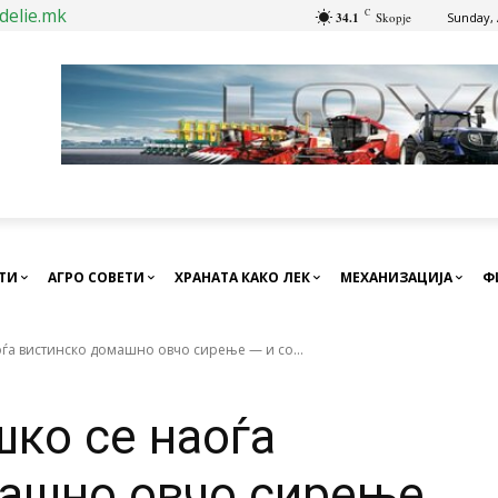
delie.mk
C
34.1
Skopje
Sunday, 
СТИ
АГРО СОВЕТИ
ХРАНАТА КАКО ЛЕК
МЕХАНИЗАЦИЈА
Ф
ѓа вистинско домашно овчо сирење — и со...
шко се наоѓа
машно овчо сирење