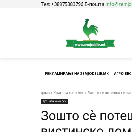
Тел: +38975383796 Е-пошта
info@zemjo
РЕКЛАМИРАЊЕ НА ZEMJODELIE.MK
АГРО ВЕ
дома
Храната како лек
Зошто сè потешко се нао
Храната како лек
Зошто сè поте
вистинско до