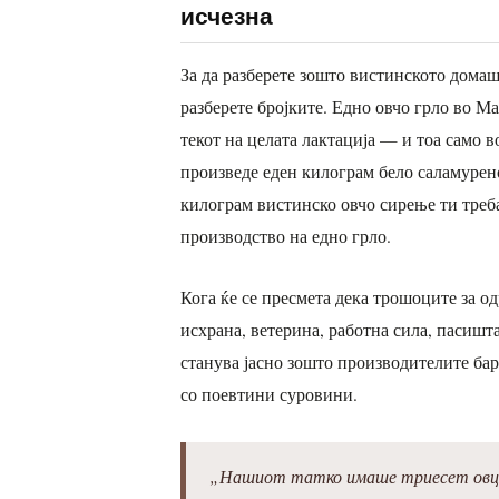
исчезна
За да разберете зошто вистинското домаш
разберете бројките. Едно овчо грло во М
текот на целата лактација — и тоа само во
произведе еден килограм бело саламурено
килограм вистинско овчо сирење ти треб
производство на едно грло.
Кога ќе се пресмета дека трошоците за о
исхрана, ветерина, работна сила, пасишт
станува јасно зошто производителите бар
со поевтини суровини.
„Нашиот татко имаше триесет овци 