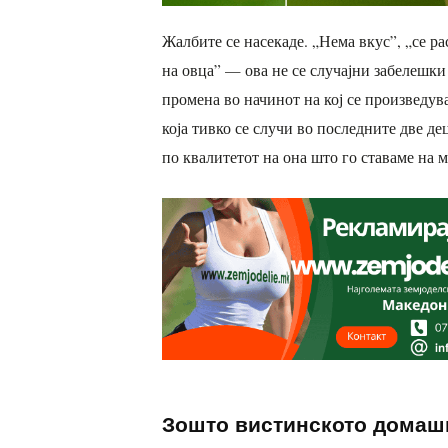
Жалбите се насекаде. „Нема вкус”, „се ра
на овца” — ова не се случајни забелешки
промена во начинот на кој се произведу
која тивко се случи во последните две д
по квалитетот на она што го ставаме на м
Зошто вистинското домаш