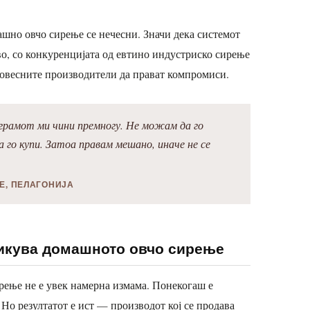
ашно овчо сирење се нечесни. Значи дека системот
во, со конкуренцијата од евтино индустриско сирење
овесните производители да прават компромиси.
ограмот ми чини премногу. Не можам да го
а го купи. Затоа правам мешано, иначе не се
Е, ПЕЛАГОНИЈА
икува домашното овчо сирење
ење не е увек намерна измама. Понекогаш е
Но резултатот е ист — производот кој се продава