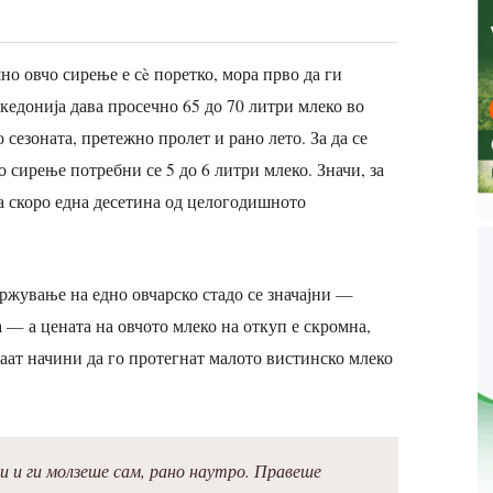
но овчо сирење е сè поретко, мора прво да ги
акедонија дава просечно 65 до 70 литри млеко во
 сезоната, претежно пролет и рано лето. За да се
 сирење потребни се 5 до 6 литри млеко. Значи, за
а скоро една десетина од целогодишното
држување на едно овчарско стадо се значајни —
а — а цената на овчото млеко на откуп е скромна,
аат начини да го протегнат малото вистинско млеко
и ги молзеше сам, рано наутро. Правеше