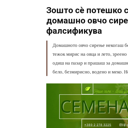
Зошто сè потешко с
домашно овчо сире
фалсификува
Домашното овчо сирење некогаш бе
тежок мирис на овца и лето, зреено
одиш на пазар и прашаш за домашн
бело, безмирисно, водено и меко. Н