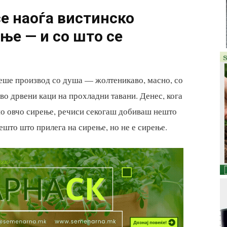
е наоѓа вистинско
ње — и со што се
ше производ со душа — жолтеникаво, масно, со
 во дрвени каци на прохладни тавани. Денес, кога
о овчо сирење, речиси секогаш добиваш нешто
ешто што прилега на сирење, но не е сирење.