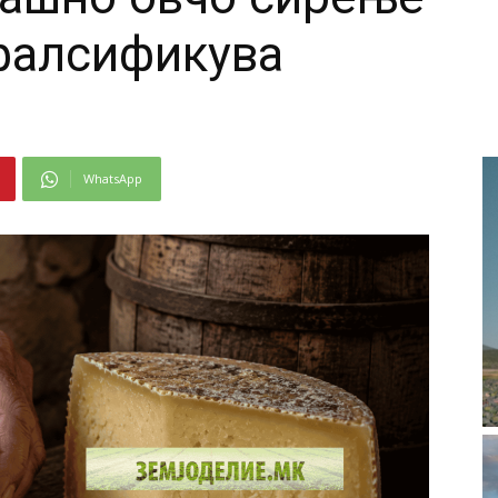
 фалсификува
WhatsApp