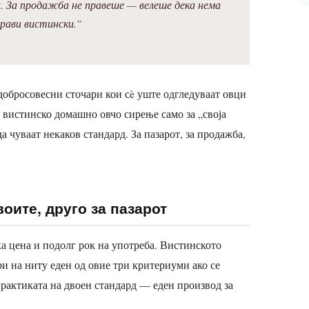
ни. За продажба не правеше — велеше дека нема
прави вистински.”
добросовесни сточари кои сè уште одгледуваат овци
 вистинско домашно овчо сирење само за „своја
да чуваат некаков стандард. За пазарот, за продажба,
оите, друго за пазарот
а цена и подолг рок на употреба. Вистинското
и на ниту еден од овие три критериуми ако се
практиката на двоен стандард — еден производ за