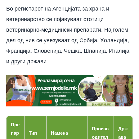
Во регистарот на Агенцијата за храна и
ветеринарство се појавуваат стотици
ветеринарно-медицински препарати. Најголем
дел од нив се увезуваат од Србија, Холандија,
Франција, Словенија, Чешка, Шпанија, Италија
и други држави.
Пре
Произв
Држ
пар
Тип
Намена
одител
ава