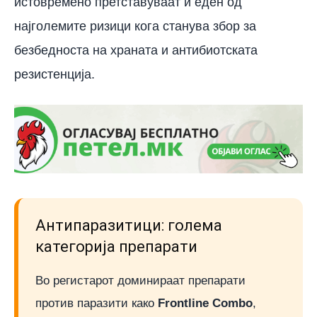
истовремено претставуваат и еден од
најголемите ризици кога станува збор за
безбедноста на храната и антибиотската
резистенција.
Антипаразитици: голема
категорија препарати
Во регистарот доминираат препарати
против паразити како
Frontline Combo
,