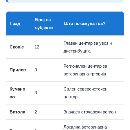
Број на
Град
Што покажува тоа?
субјекти
Главен центар за увоз и
Скопје
12
дистрибуција
Регионален центар за
Прилеп
3
ветеринарна трговија
Кумано
Силен североисточен
3
во
центар
Битола
2
Значаен сточарски регион
Локална ветеринарна