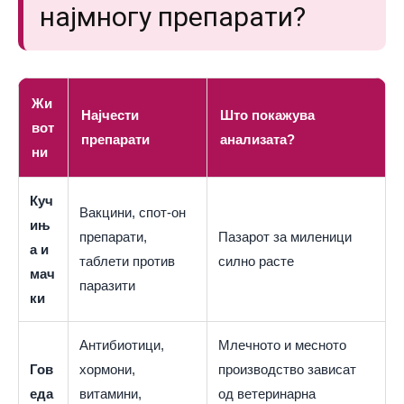
најмногу препарати?
Жи
Најчести
Што покажува
вот
препарати
анализата?
ни
Куч
Вакцини, спот-он
ињ
препарати,
Пазарот за миленици
а и
таблети против
силно расте
мач
паразити
ки
Антибиотици,
Млечното и месното
Гов
хормони,
производство зависат
еда
витамини,
од ветеринарна