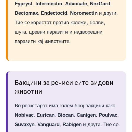
Fypryst
,
Intermectin
,
Advocate
,
NexGard
,
Dectomax
,
Endectocid
,
Noromectin
и други.
Тие се користат против крлежи, болви,
шуга, цревни паразити и надворешни
паразити кај животните.
Вакцини за речиси сите видови
животни
Во регистарот има голем број вакцини како
Nobivac
,
Eurican
,
Biocan
,
Canigen
,
Poulvac
,
Suvaxyn
,
Vanguard
,
Rabigen
и други. Тие се