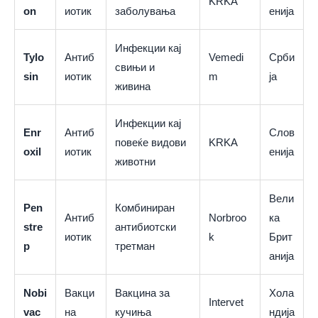
KRKA
on
иотик
заболувања
енија
Инфекции кај
Tylo
Антиб
Vemedi
Срби
свињи и
sin
иотик
m
ја
живина
Инфекции кај
Enr
Антиб
Слов
повеќе видови
KRKA
oxil
иотик
енија
животни
Вели
Pen
Комбиниран
Антиб
Norbroo
ка
stre
антибиотски
иотик
k
Брит
p
третман
анија
Nobi
Вакци
Вакцина за
Хола
Intervet
vac
на
кучиња
ндија