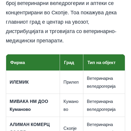
број ветеринарни веледрогерии и аптеки се
концентрирани во Скопје. Тоа покажува дека
главниот град е центар на увозот,
дистрибуцијата и трговијата со ветеринарно-
медицински препарати.
Фирма
Град
Тип на објект
Ветеринарна
ИЛЕМИК
Прилеп
веледрогерија
МИВАКА НМ ДОО
Кумано
Ветеринарна
Куманово
во
веледрогерија
АЛИМАН КОМЕРЦ
Ветеринарна
Скопје