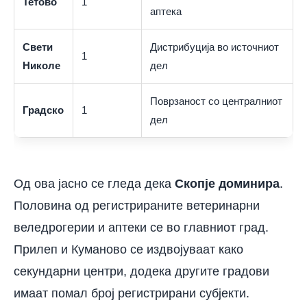
Тетово
1
аптека
Свети
Дистрибуција во источниот
1
Николе
дел
Поврзаност со централниот
Градско
1
дел
Од ова јасно се гледа дека
Скопје доминира
.
Половина од регистрираните ветеринарни
веледрогерии и аптеки се во главниот град.
Прилеп и Куманово се издвојуваат како
секундарни центри, додека другите градови
имаат помал број регистрирани субјекти.