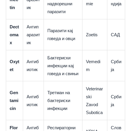
надворешни
mie
ндија
tin
ик
паразити
Dect
Антип
Паразити кај
oma
аразит
Zoetis
САД
говеда и овци
x
ик
Бактериски
Oxyt
Антиб
Vemedi
Срби
инфекции кај
et
иотик
m
ја
говеда и свињи
Veterinar
Gen
Третман на
Антиб
ski
Срби
tami
бактериски
иотик
Zavod
ја
cin
инфекции
Subotica
Flor
Антиб
Респираторни
Слов