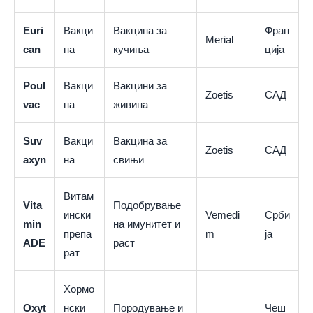
Euri
Вакци
Вакцина за
Фран
Merial
can
на
кучиња
ција
Poul
Вакци
Вакцини за
Zoetis
САД
vac
на
живина
Suv
Вакци
Вакцина за
Zoetis
САД
axyn
на
свињи
Витам
Vita
Подобрување
ински
Vemedi
Срби
min
на имунитет и
препа
m
ја
ADE
раст
рат
Хормо
Oxyt
нски
Породување и
Чеш