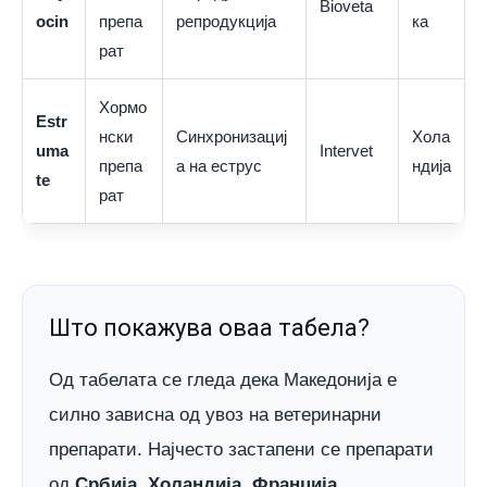
Bioveta
ocin
препа
репродукција
ка
рат
Хормо
Estr
нски
Синхронизациј
Хола
uma
Intervet
препа
а на еструс
ндија
te
рат
Што покажува оваа табела?
Од табелата се гледа дека Македонија е
силно зависна од увоз на ветеринарни
препарати. Најчесто застапени се препарати
од
Србија
,
Холандија
,
Франција
,