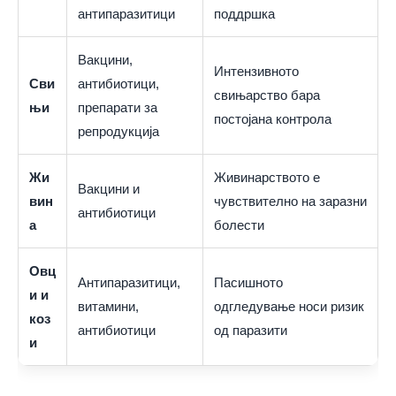
антипаразитици
поддршка
Вакцини,
Интензивното
Сви
антибиотици,
свињарство бара
њи
препарати за
постојана контрола
репродукција
Жи
Живинарството е
Вакцини и
вин
чувствително на заразни
антибиотици
а
болести
Овц
Антипаразитици,
Пасишното
и и
витамини,
одгледување носи ризик
коз
антибиотици
од паразити
и