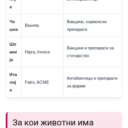
а
Че
Вакцини, хормонски
Bioveta
шка
препарати
Шп
Вакцини и препарати за
ани
Hipra, Invesa
сточарство
ја
Ита
Антибиотици и препарати
лиј
Fatro, ACME
за фарми
а
За кои животни има