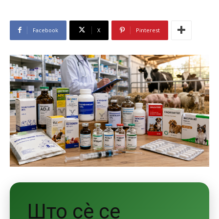
Facebook
X
Pinterest
Што сè се