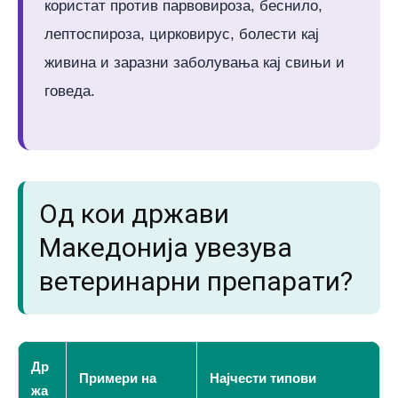
користат против парвовироза, беснило,
лептоспироза, цирковирус, болести кај
живина и заразни заболувања кај свињи и
говеда.
Од кои држави
Македонија увезува
ветеринарни препарати?
Др
Примери на
Најчести типови
жа