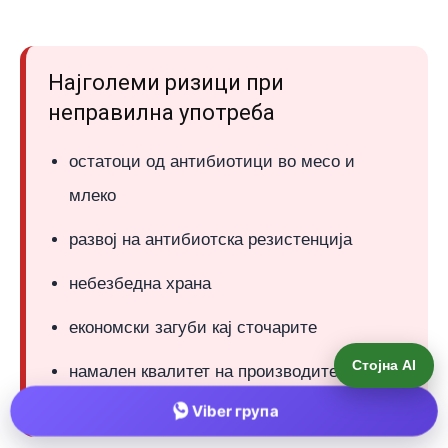
Најголеми ризици при
неправилна употреба
остатоци од антибиотици во месо и
млеко
развој на антибиотска резистенција
небезбедна храна
економски загуби кај сточарите
Стојна AI
намален квалитет на производите
Viber група