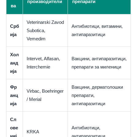
производители
препарати
ва
Veterinarski Zavod
Срб
Антибиотици, витамини,
Subotica,
ија
антипаразитици
Vemedim
Хол
Intervet, Alfasan,
Вакцини, антипаразитици,
анд
Interchemie
препарати за миленици
ија
Фр
Вакцини, дерматолошки
Virbac, Boehringer
анц
препарати,
/ Merial
ија
антипаразитици
Сл
ове
Антибиотици,
KRKA
ниј
антипаразитици