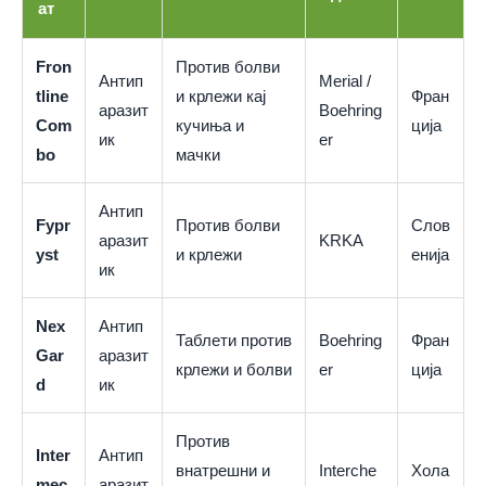
ат
Fron
Против болви
Антип
Merial /
tline
и крлежи кај
Фран
аразит
Boehring
Com
кучиња и
ција
ик
er
bo
мачки
Антип
Fypr
Против болви
Слов
аразит
KRKA
yst
и крлежи
енија
ик
Nex
Антип
Таблети против
Boehring
Фран
Gar
аразит
крлежи и болви
er
ција
d
ик
Против
Inter
Антип
внатрешни и
Interche
Хола
mec
аразит