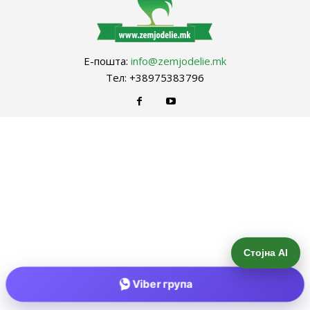
Е-пошта:
info@zemjodelie.mk
Тел: +38975383796
Стојна AI
Viber група