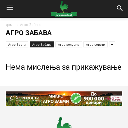
дома
Агро Забава
АГРО ЗАБАВА
Агро Вести
Агро Забава
Агро колумна
Агро совети
Нема мислења за прикажување