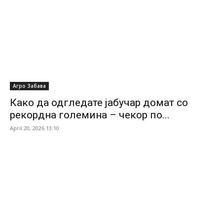
Агро Забава
Како да одгледате јабучар домат со
рекордна големина – чекор по...
April 20, 2026 13:10