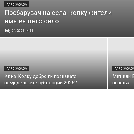
АГРО ЗАБАВА
Пребарувач на села: колку жители
има вашето село
July 24, 2026 14:55
АГРО ЗАБАВА
АГРО ЗАБАВ
Квиз: Колку добро ги познавате
Мит или 
земјоделските субвенции 2026?
знаења