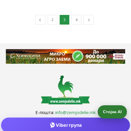
2
3
4
Стојна AI
Е-пошта:
info@zemjodelie.mk
Тел: +38975383796
Viber група