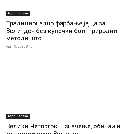
Агро Забава
Традиционално фарбање јајца за
Велигден без купечки бои: природни
методи што...
April 9, 2026 8:45
Агро Забава
Велики Четврток – значење, обичаи и
традиции пред Велигден