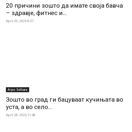
20 причини зошто да имате своја бавча
– здравје, фитнес и...
April 29, 2026 8:37
Агро Забава
Зошто во град ги бацуваат кучињата во
уста, а во село...
April 28, 2026 11:48