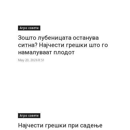
Агро совети
Зошто лубеницата останува
ситна? Најчести грешки што го
намалуваат плодот
May 20, 2026 8:51
Агро совети
Најчести грешки при садење