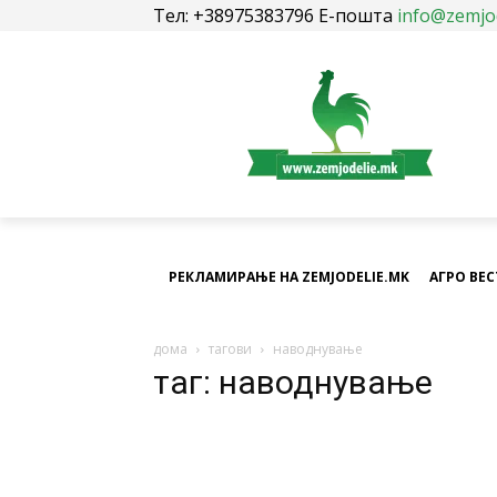
Тел: +38975383796 Е-пошта
info@zemjo
РЕКЛАМИРАЊЕ НА ZEMJODELIE.MK
АГРО ВЕ
дома
тагови
наводнување
таг: наводнување