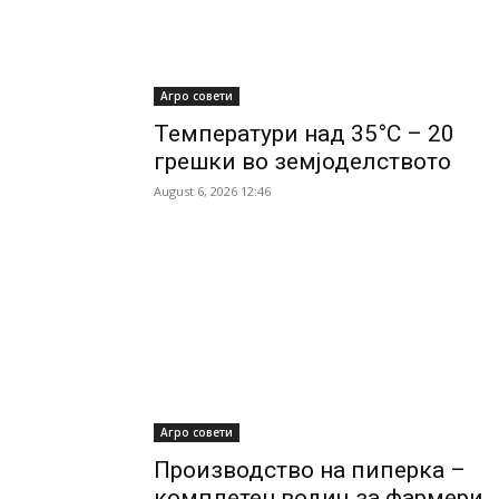
Агро совети
Температури над 35°C – 20
грешки во земјоделството
August 6, 2026 12:46
Агро совети
Производство на пиперка –
комплетен водич за фармери