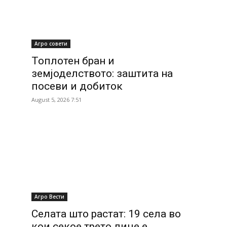
Агро совети
Топлотен бран и
земјоделството: заштита на
посеви и добиток
August 5, 2026 7:51
Агро Вести
Селата што растат: 19 села во
кои секое трето лице е...