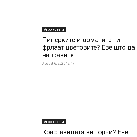
Агро совети
Пиперките и доматите ги
фрлаат цветовите? Еве што да
направите
August 6, 2026 12:47
Агро совети
Краставицата ви горчи? Еве