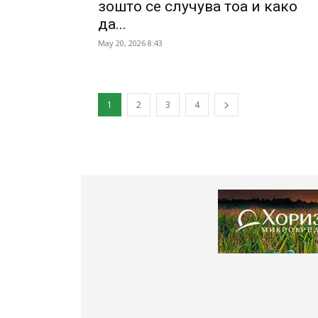
зошто се случува тоа и како
да...
May 20, 2026 8:43
1
2
3
4