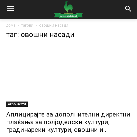
дома
тагови
овошни насади
таг: овошни насади
Агро Вести
Аплицирајте за дополнителни директни
плаќања за полјоделски култури,
градинарски култури, овошни и...