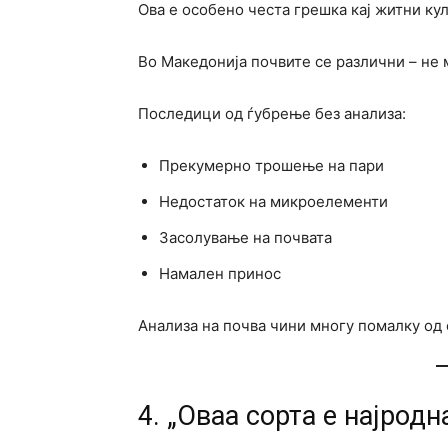
Ова е особено честа грешка кај житни ку
Во Македонија почвите се различни – не 
Последици од ѓубрење без анализа:
Прекумерно трошење на пари
Недостаток на микроелементи
Засолување на почвата
Намален принос
Анализа на почва чини многу помалку од 
4. „Оваа сорта е најродна