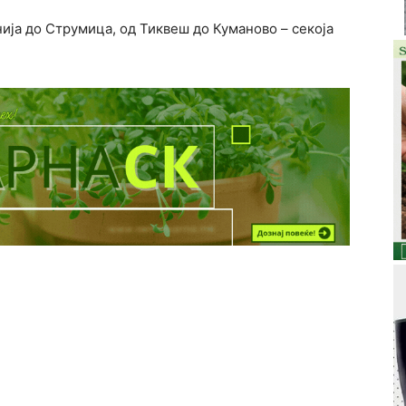
ија до Струмица, од Тиквеш до Куманово – секоја