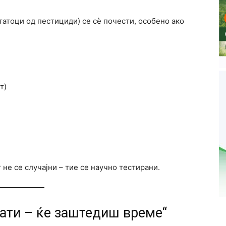
татоци од пестициди) се сè почести, особено ако
т)
не се случајни – тие се научно тестирани.
рати – ќе заштедиш време“