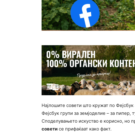
Најлошите совети што кружат по Фејсбук 
Фејсбук групи за земјоделие – за пипер, 
Споделувањето искуство е корисно, но п
совети
се прифаќаат како факт.