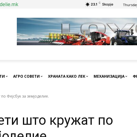
delie.mk
C
23.1
Skopje
Thursday
СТИ
АГРО СОВЕТИ
ХРАНАТА КАКО ЛЕК
МЕХАНИЗАЦИЈА
Ф
 по Фејсбук за земјоделие.
ети што кружат по
јоделие.