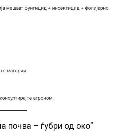
ија мешаат фунгицид + инсектицид + фолијарно
ите материи
консултирајте агроном.
на почва – ѓубри од око“