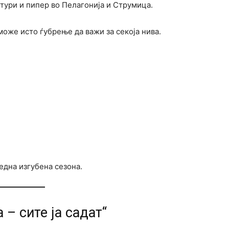
лтури и пипер во Пелагонија и Струмица.
може исто ѓубрење да важи за секоја нива.
една изгубена сезона.
 – сите ја садат“