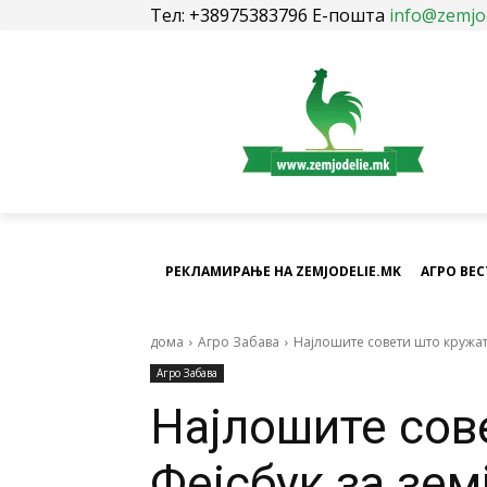
Тел: +38975383796 Е-пошта
info@zemjo
РЕКЛАМИРАЊЕ НА ZEMJODELIE.MK
АГРО ВЕ
дома
Агро Забава
Најлошите совети што кружат
Агро Забава
Најлошите сов
Фејсбук за зем