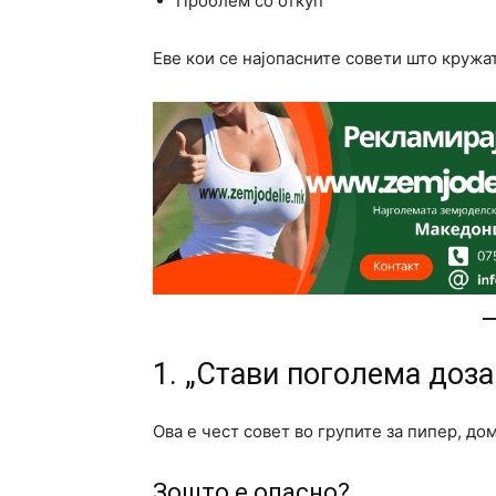
Проблем со откуп
Еве кои се најопасните совети што кружа
1. „Стави поголема доза
Ова е чест совет во групите за пипер, дом
Зошто е опасно?