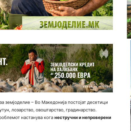
за земјоделие – Во Македонија постојат десетици
тутун, лозарство, овоштарство, градинарство.
роблемот настанува кога
нестручни и непроверени