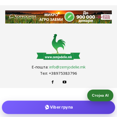
Е-пошта:
info@zemjodelie.mk
Тел: +38975383796
Стојна AI
Viber група