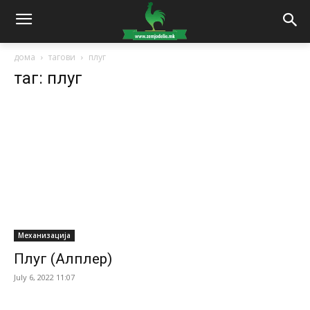
дома
тагови
плуг
таг: плуг
Механизација
Плуг (Алплер)
July 6, 2022 11:07