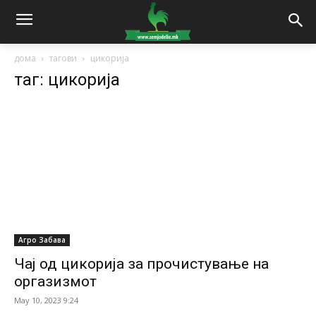
дома
тагови
цикорија
таг: цикорија
Агро Забава
Чај од цикорија за прочистување на
оргазизмот
May 10, 2023 9:24