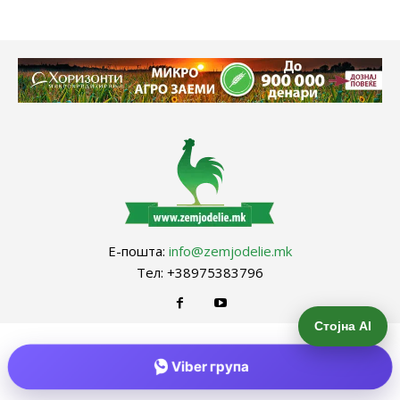
Е-пошта:
info@zemjodelie.mk
Тел: +38975383796
Стојна AI
Viber група