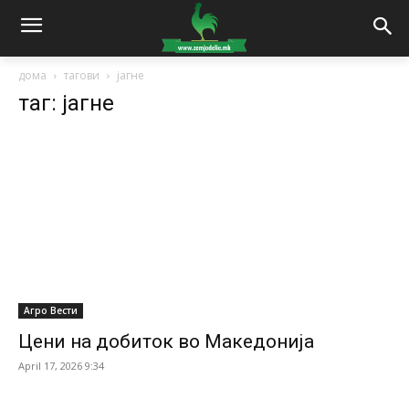
дома
тагови
јагне
таг: јагне
Агро Вести
Цени на добиток во Македонија
April 17, 2026 9:34