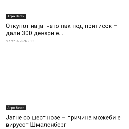
Агро Вести
Откупот на јагнето пак под притисок –
дали 300 денари е...
March 3, 2026 9:19
Агро Вести
Јагне со шест нозе – причина можеби е
вирусот Шмаленберг