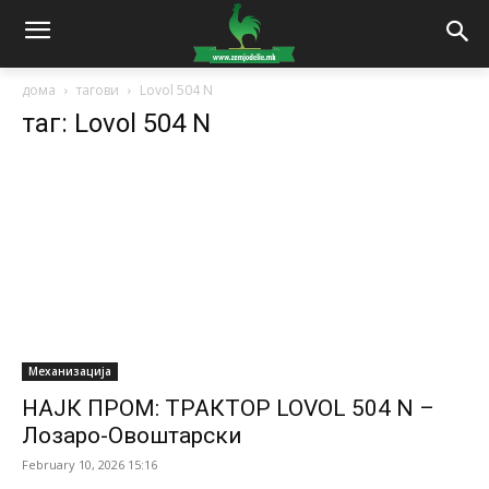
дома
тагови
Lovol 504 N
таг: Lovol 504 N
Механизација
НАЈК ПРОМ: ТРАКТОР LOVOL 504 N –
Лозаро-Овоштарски
February 10, 2026 15:16