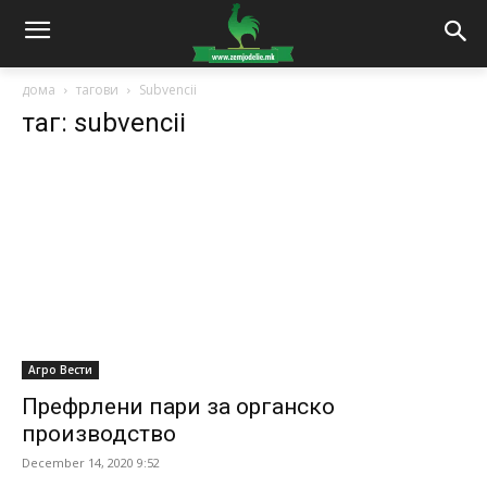
дома
тагови
Subvencii
таг: subvencii
Агро Вести
Префрлени пари за органско
производство
December 14, 2020 9:52