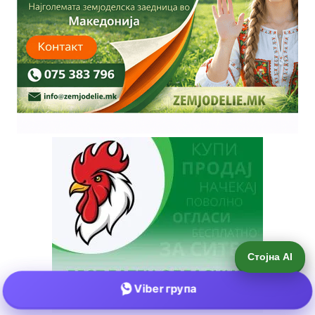
Стојна AI
Viber група