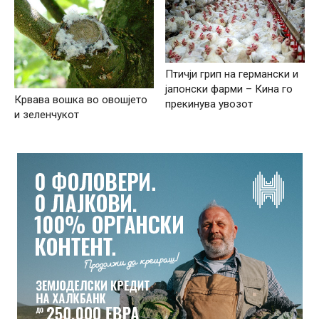
Птичји грип на германски и
јапонски фарми – Кина го
Крвава вошка во овошјето
прекинува увозот
и зеленчукот