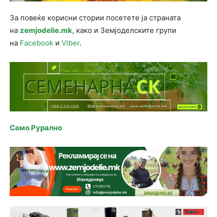
За повеќе корисни стории посетете ја страната
на
zemjodelie.mk
, како и Земјоделските групи
на
Facebook
и
Viber
.
Само Рурално