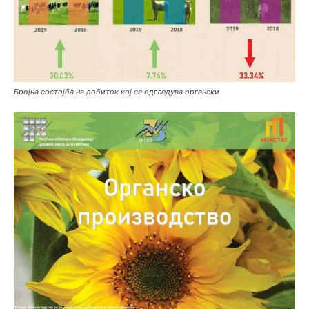
Бројна состојба на добиток кој се одгледува органски