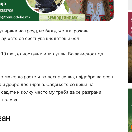
пирани во грозд, во бела, жолта, розова,
 најчесто се сретнува виолетов и бел.
5-10 mm, едноставни или дупли. Во зависност од
о може да расте и во лесна сенка, најдобро во есен
а и добро дренирана. Садењето се врши на
го садите и колку место му треба да се разграни.
 полева.
ван