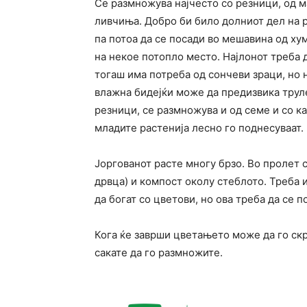
Се размножува најчесто со резници, од ма
ливчиња. Добро би било долниот дел на 
па потоа да се посади во мешавина од хум
на некое потопло место. Најлонот треба д
тогаш има потреба од сончеви зраци, но 
влажна бидејќи може да предизвика трул
резници, се размножува и од семе и со к
младите растенија лесно го поднесуваат.
Јоргованот расте многу брзо. Во пролет 
дрвца) и компост околу стеблото. Треба и
да богат со цветови, но ова треба да се 
Кога ќе заврши цветањето може да го скр
сакате да го размножите.