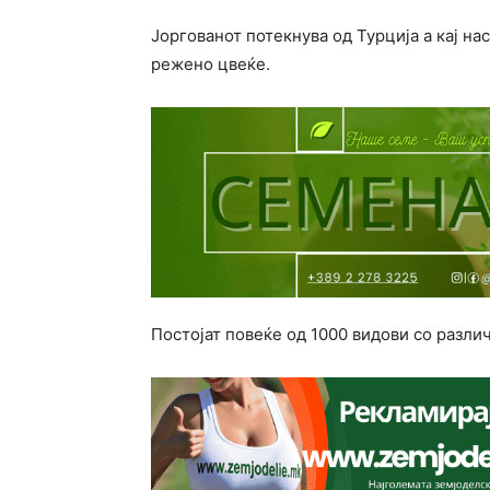
Јоргованот потекнува од Турција а кај на
режено цвеќе.
Постојат повеќе од 1000 видови со различ