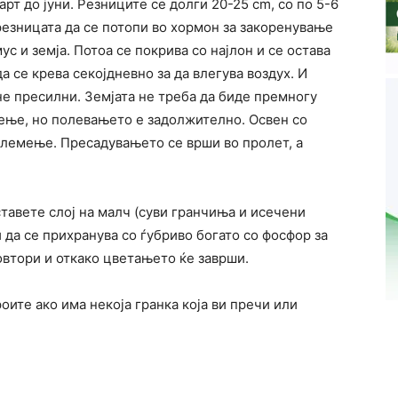
рт до јуни. Резниците се долги 20-25 cm, со по 5-6
резницата да се потопи во хормон за закоренување
ус и земја. Потоа се покрива со најлон и се остава
а се крева секојдневно за да влегува воздух. И
не пресилни. Земјата не треба да биде премногу
ење, но полевањето е задолжително. Освен со
алемење. Пресадувањето се врши во пролет, а
ставете слој на малч (суви гранчиња и исечени
 да се прихранува со ѓубриво богато со фосфор за
повтори и откако цветањето ќе заврши.
оите ако има некоја гранка која ви пречи или