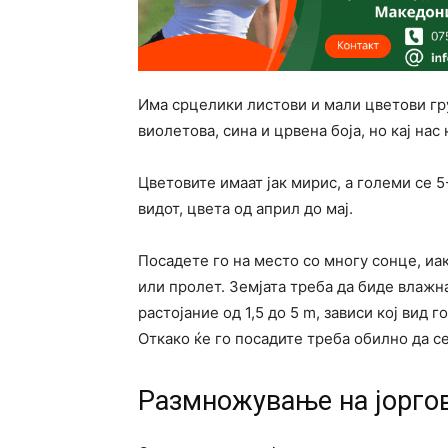
Има срцелики листови и мали цветови гру
виолетова, сина и црвена боја, но кај нас
Цветовите имаат јак мирис, а големи се 
видот, цвета од април до мај.
Посадете го на место со многу сонце, иак
или пролет. Земјата треба да биде влажн
растојание од 1,5 до 5 m, зависи кој вид 
Откако ќе го посадите треба обилно да се
Размножување на јорго