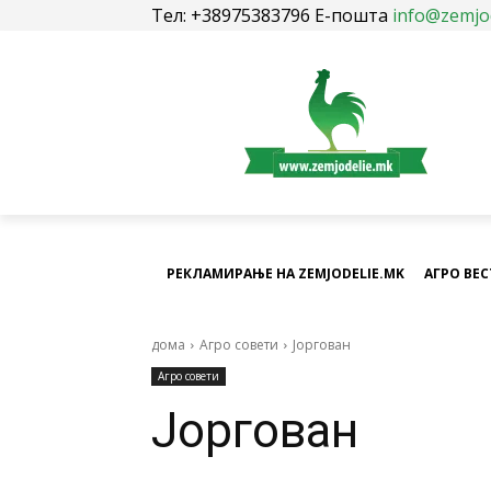
Тел: +38975383796 Е-пошта
info@zemjo
РЕКЛАМИРАЊЕ НА ZEMJODELIE.MK
АГРО ВЕ
дома
Агро совети
Јоргован
Агро совети
Јоргован