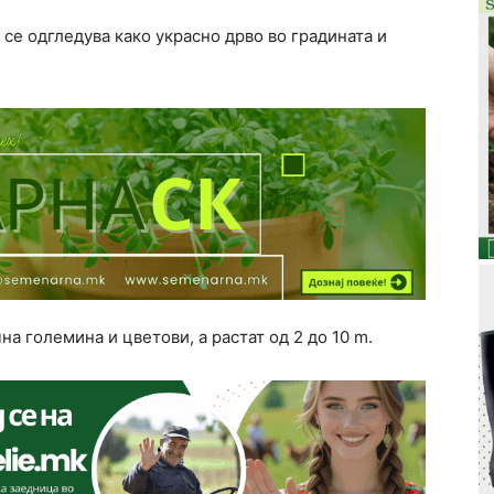
с се одгледува како украсно дрво во градината и
на големина и цветови, а растат од 2 до 10 m.