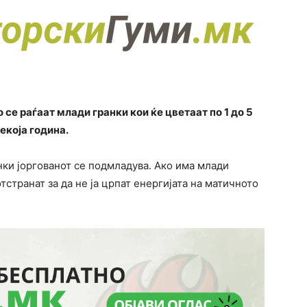
се раѓаат млади гранки кои ќе цветаат по 1 до 5
екоја година.
анки јоргованот се подмладува. Ако има млади
тстранат за да не ја црпат енергијата на матичното