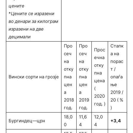
цените
*
Цените се изразени
во денари за килограм
изразени на две
децимали
Про
Про
Стапк
Прос
сеч
сеч
а на
ечна
на
на
порас
отку
отку
отку
т /
пна
Вински сорти на грозје
пна
пна
опаѓа
цена
цен
цен
ње
(
а
а
2019 /
2020
2018
2019
20 ( %
год. )
год.
год.
)
18,0
11,6
12,0
Бургиндец—црн
+3,4
0
4
4