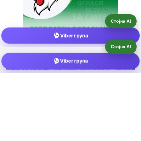
Стојна AI
Viber група
Е-пошта:
info@zemjodelie.mk
Тел: +38975383796