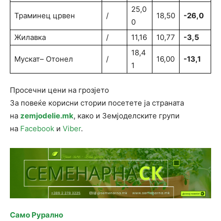
25,0
Траминец црвен
/
18,50
-26,0
0
Жилавка
/
11,16
10,77
-3,5
18,4
Мускат– Отонел
/
16,00
-13,1
1
Просечни цени на грозјето
За повеќе корисни стории посетете ја страната
на
zemjodelie.mk
, како и Земјоделските групи
на
Facebook
и
Viber
.
Само Рурално