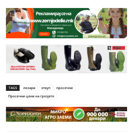
TAGS
лозари
откуп
просечни
Просечни цени на грозјето