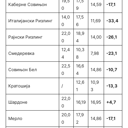
19,5
17,5
Каберне Совињон
14,59
-17,1
0
9
14,0
17,5
Италијански Ризлинг
11,69
-33,4
0
6
22,0
18,9
Рајнски Ризлинг
14,00
-26,1
0
4
12,4
10,3
Смедеревка
7,98
-23,1
4
8
22,5
16,6
Совињон Бел
14,86
-10,7
0
4
12,6
10,9
Кратошија
/
-13,3
1
3
22,0
Шардоне
16,19
16,95
+4,7
0
20,0
17,9
Мерло
14,86
-17,1
0
2