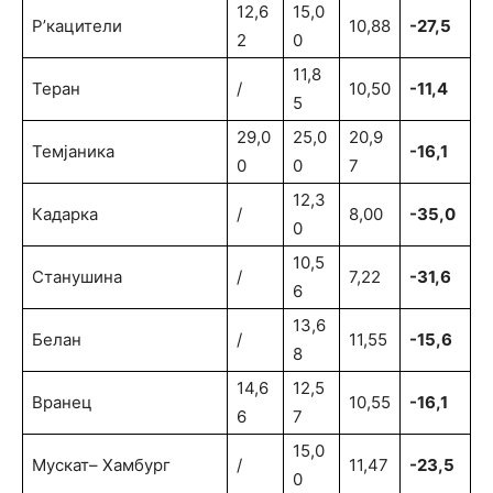
12,6
15,0
Р’кацители
10,88
-27,5
2
0
11,8
Теран
/
10,50
-11,4
5
29,0
25,0
20,9
Темјаника
-16,1
0
0
7
12,3
Кадарка
/
8,00
-35,0
0
10,5
Станушина
/
7,22
-31,6
6
13,6
Белан
/
11,55
-15,6
8
14,6
12,5
Вранец
10,55
-16,1
6
7
15,0
Мускат– Хамбург
/
11,47
-23,5
0