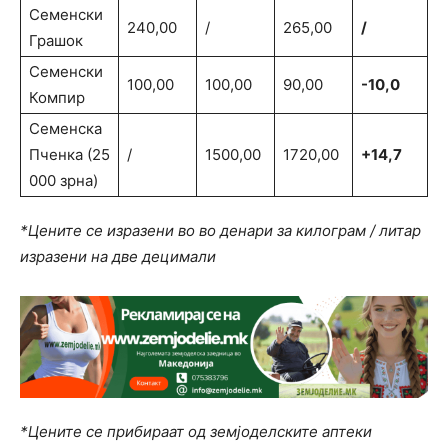
Семенски
240,00
/
265,00
/
Грашок
Семенски
100,00
100,00
90,00
-10,0
Компир
Семенска
Пченка (25
/
1500,00
1720,00
+14,7
000 зрна)
*Цените се изразени во во денари за килограм / литар
изразени на две децимали
*Цените се прибираат од земјоделските аптеки