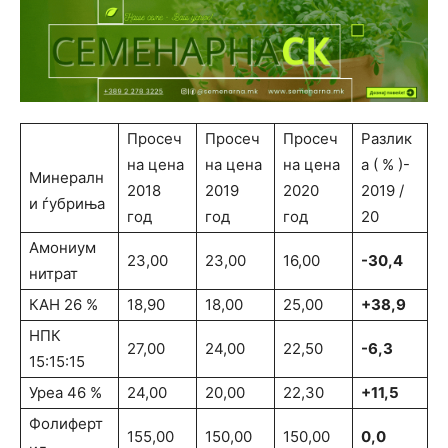
Просеч
Просеч
Просеч
Разлик
на цена
на цена
на цена
а ( % )-
Минералн
2018
2019
2020
2019 /
и ѓубриња
год
год
год
20
Амониум
23,00
23,00
16,00
-30,4
нитрат
КАН 26 %
18,90
18,00
25,00
+38,9
НПК
27,00
24,00
22,50
-6,3
15:15:15
Уреа 46 %
24,00
20,00
22,30
+11,5
Фолиферт
155,00
150,00
150,00
0,0