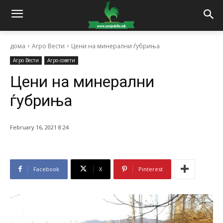
дома
Агро Вести
Цени на минерални ѓубриња
Агро Вести
Агро совети
Цени на минерални
ѓубриња
February 16, 2021 8:24
Facebook
X
Pinterest