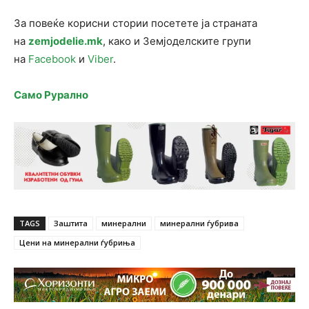
За повеќе корисни стории посетете ја страната
на
zemjodelie.mk
, како и Земјоделските групи
на
Facebook
и
Viber
.
Само Рурално
TAGS
Заштита
минерални
минерални ѓубрива
Цени на минерални ѓубриња