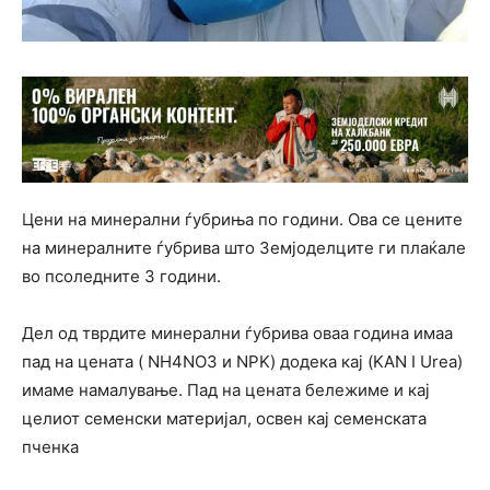
Цени на минерални ѓубриња по години. Ова се цените
на минералните ѓубрива што Земјоделците ги плаќале
во псоледните 3 години.
Дел од тврдите минерални ѓубрива оваа година имаа
пад на цената ( NH4NO3 и NPK) додека кај (KAN I Urea)
имаме намалување. Пад на цената бележиме и кај
целиот семенски материјал, освен кај семенската
пченка