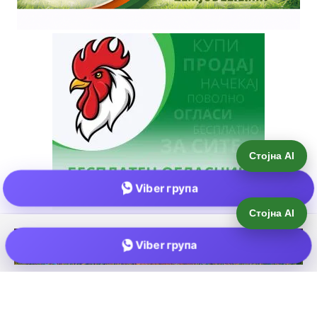
Стојна AI
Viber група