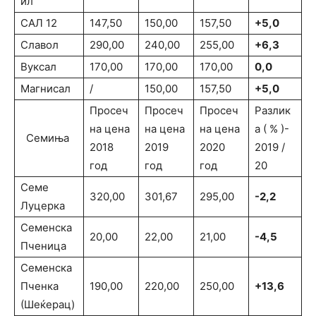
ил
САЛ 12
147,50
150,00
157,50
+5,0
Славол
290,00
240,00
255,00
+6,3
Вуксал
170,00
170,00
170,00
0,0
Магнисал
/
150,00
157,50
+5,0
Просеч
Просеч
Просеч
Разлик
на цена
на цена
на цена
а ( % )-
Семиња
2018
2019
2020
2019 /
год
год
год
20
Семе
320,00
301,67
295,00
-2,2
Луцерка
Семенска
20,00
22,00
21,00
-4,5
Пченица
Семенска
Пченка
190,00
220,00
250,00
+13,6
(Шеќерац)