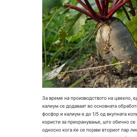
За време на производството на цвекло, е
калиум се додаваат во основната обработ
фосфор и калиум е до 1/5 од вкупната кол
користи за прихранување, што обично се
односно кога ќе се појави вториот пар л