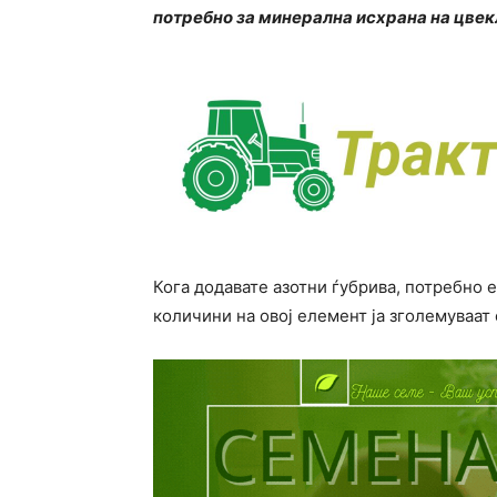
потребно за минерална исхрана на цвек
Кога додавате азотни ѓубрива, потребно 
количини на овој елемент ја зголемуваат