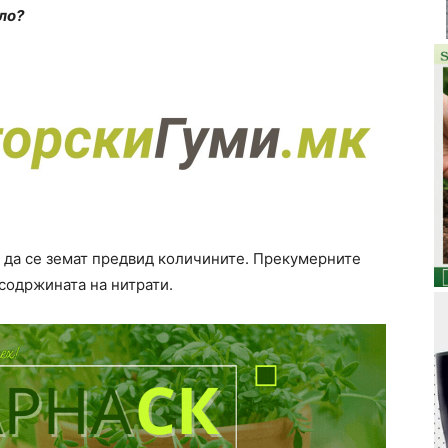
ло?
е да се земат предвид количините. Прекумерните
 содржината на нитрати.