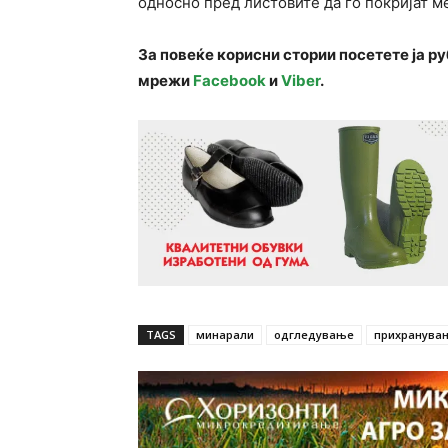
односно пред листовите да го покријат м
За повеќе корисни стории посетете ја р
мрежи
Facebook
и
Viber
.
TAGS
минарали
одгледување
прихранува