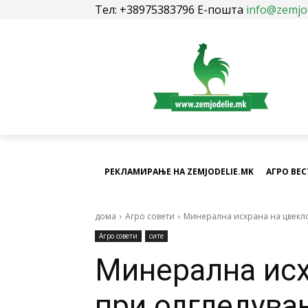
Тел: +38975383796 Е-пошта
info@zemjo
РЕКЛАМИРАЊЕ НА ZEMJODELIE.MK
АГРО ВЕ
дома
Агро совети
Минерална исхрана на цвекл
Агро совети
сите
Минерална исх
при одгледува