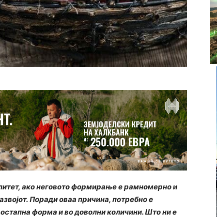
алитет, ако неговото формирање е рамномерно и
војот. Поради оваа причина, потребно е
остапна форма и во доволни количини. Што ни е