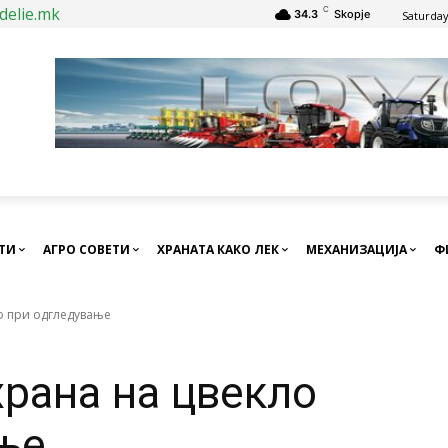
delie.mk
C
34.3
Skopje
Saturday
СТИ
АГРО СОВЕТИ
ХРАНАТА КАКО ЛЕК
МЕХАНИЗАЦИЈА
Ф
о при одгледување
рана на цвекло
ње