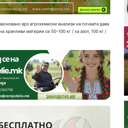
засновано врз агрохемиски анализи на почвата дава
 хранливи материи се 50-100 кг / ха азот, 100 кг /