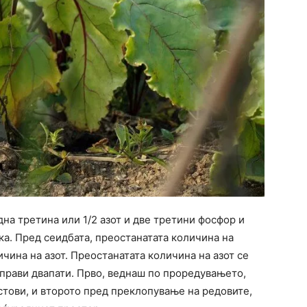
дна третина или 1/2 азот и две третини фосфор и
ка. Пред сеидбата, преостанатата количина на
ичина на азот. Преостанатата количина на азот се
 прави двапати. Прво, веднаш по проредувањето,
истови, и второто пред преклопување на редовите,