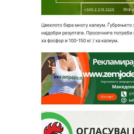
Цвеклото бара многу калиум. Ѓубрењето 
најдобри резултати. Просечните потреби на
ха фосфор и 100-150 кг / ха калиум.