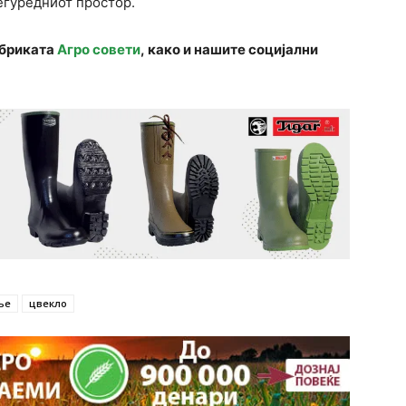
еѓуредниот простор.
убриката
Агро совети
, како и нашите социјални
ње
цвекло