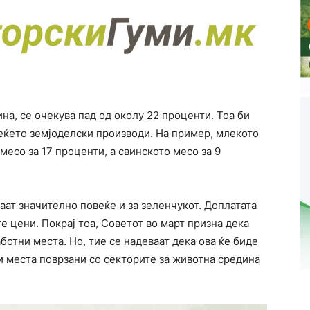
на, се очекува пад од околу 22 проценти. Тоа би
веќето земјоделски производи. На пример, млекото
месо за 17 проценти, а свинското месо за 9
ат значително повеќе и за зеленчукот. Доплатата
е цени. Покрај тоа, Советот во март призна дека
аботни места. Но, тие се надеваат дека ова ќе биде
 места поврзани со секторите за животна средина