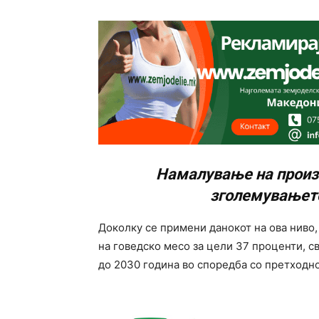
Намалување на произв
зголемувањето
Доколку се примени данокот на ова ниво
на говедско месо за цели 37 проценти, с
до 2030 година во споредба со претходн