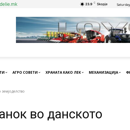
delie.mk
C
23.9
Skopje
Saturday
СТИ
АГРО СОВЕТИ
ХРАНАТА КАКО ЛЕК
МЕХАНИЗАЦИЈА
Ф
о земјоделство
анок во данското