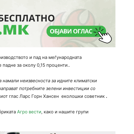
оизводството и пад на меѓународната
 падне за околу 0,15 проценти..
ја намали неизвесноста за идните климатски
направат потребните зелени инвестиции со
скиот глас Ларс Горн Хансен еколошки советник
.
убриката
Агро вести
, како и нашите групи