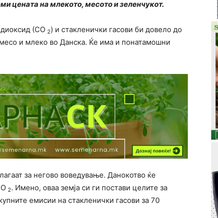
еми цената на млекото, месото и зеленчукот.
 диоксид (СО
) и стакленички гасови би довело до
2
 месо и млеко во Данска. Ќе има и понатамошни
.
залагаат за негово воведување. Данокотво ќе
 СО
. Имено, оваа земја си ги постави целите за
2
купните емисии на стакленички гасови за 70