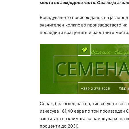
места во земјоделството. Ова ќе ја згол
Воведувањето повисок данок на јаглерод
значителен колапс во производството на
последици врз цените и работните места
Сепак, без оглед на тоа, тие сè уште се 
изнесува 161,40 евра по тон произведен
заштитата на климата со намалување на в
проценти до 2030.