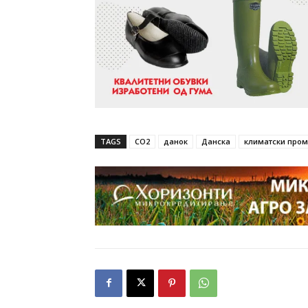
TAGS
CO2
данок
Данска
климатски про