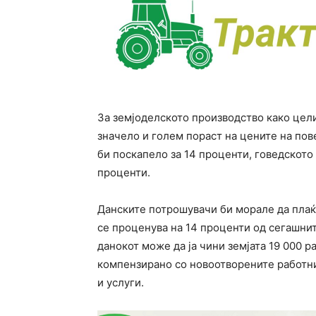
За земјоделското производство како цели
значело и голем пораст на цените на по
би поскапело за 14 проценти, говедското 
проценти.
Данските потрошувачи би морале да плаќа
се проценува на 14 проценти од сегашнит
данокот може да ја чини земјата 19 000 р
компензирано со новоотворените работни
и услуги.