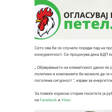
Сето ова би се случило поради пад на пр
конкурентност. Се проценува дека БДП ќе
„
Објавувањето на климатскиот данок ќе 
политики и компаниите би можеле да ги 
поголема сигурност
“, изјави за енергет
За повеќе корисни стории посетете ја р
на
Facebook
и
Viber
.