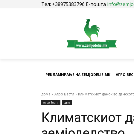
Тел: +38975383796 Е-пошта
info@zemjo
РЕКЛАМИРАЊЕ НА ZEMJODELIE.MK
АГРО ВЕ
дома
Агро Вести
Климатскиот данок во данскот
Агро Вести
сите
Климатскиот д
земјоделство