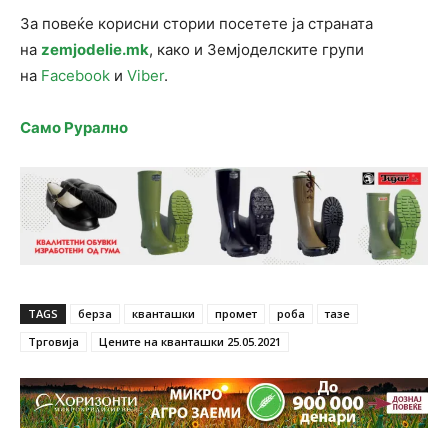
За повеќе корисни стории посетете ја страната
на
zemjodelie.mk
, како и Земјоделските групи
на
Facebook
и
Viber
.
Само Рурално
TAGS
берза
кванташки
промет
роба
тазе
Трговија
Цените на кванташки 25.05.2021