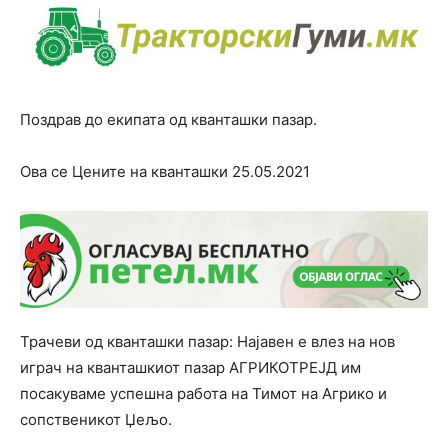
Поздрав до екипата од кванташки пазар.
Ова се Цените на кванташки 25.05.2021
Трачеви од кванташки пазар: Најавен е влез на нов
играч на кванташкиот пазар АГРИКОТРЕЈД им
посакуваме успешна работа на Тимот на Агрико и
сопственикот Џељо.