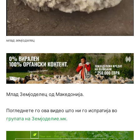
млад земјоделец
Млад Земјоделец од Македонија.
Погледнете го ова видео што ни го испратија во
групата на Земјоделие.мк.