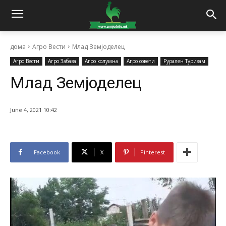
дома
Агро Вести
Млад Земјоделец
Агро Вести
Агро Забава
Агро колумна
Агро совети
Рурален Туризам
Млад Земјоделец
June 4, 2021 10:42
Facebook
X
Pinterest