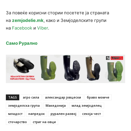
За повеќе корисни стории посетете ја страната
на
zemjodelie.mk
, како и Земјоделските групи
на
Facebook
и
Viber
.
Само Рурално
TAGS
агро сила
александар јовцески
браво момче
земјоделска група
Македонија
млад земјоделец
младост
напредок
рурален развој
секоја чест
сточарство
стриг на овци