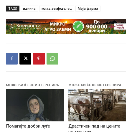
TAGS
иднина
млад земјоделец
Моја фарма
МОЖЕ БИ ЌЕ ВЕ ИНТЕРЕСИРА...
МОЖЕ БИ ЌЕ ВЕ ИНТЕРЕСИРА...
Помагајте добри луѓе
Драстичен пад на цените