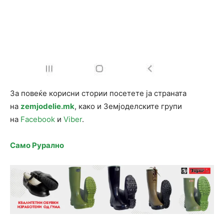
За повеќе корисни стории посетете ја страната
на
zemjodelie.mk
, како и Земјоделските групи
на
Facebook
и
Viber
.
Само Рурално