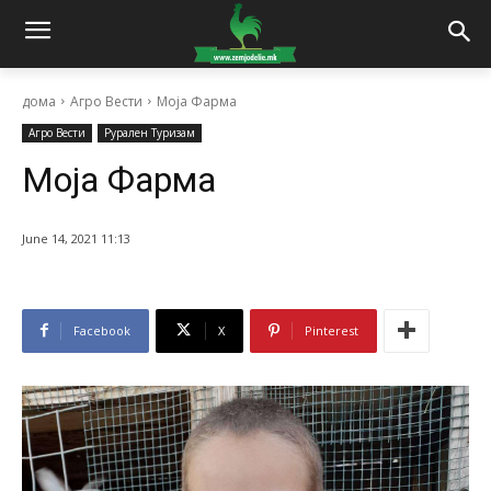
дома
Агро Вести
Моја Фарма
Агро Вести
Рурален Туризам
Моја Фарма
June 14, 2021 11:13
Facebook
X
Pinterest