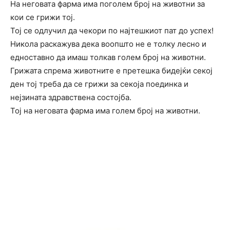
На неговата фарма има поголем број на животни за
кои се грижи тој.
Тој се одлучил да чекори по најтешкиот пат до успех!
Никола раскажува дека воопшто не е толку лесно и
едноставно да имаш толкав голем број на животни.
Грижата спрема животните е претешка бидејќи секој
ден тој треба да се грижи за секоја поединка и
нејзината здравствена состојба.
Тој на неговата фарма има голем број на животни.