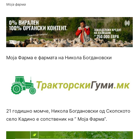
Моја фарма
Моја Фарма е фармата на Никола Богдановски
21 годишно момче, Никола Богдановски од Скопското
село Кадино е сопственик на ” Моја Фарма”.