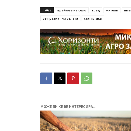
TAGS
враќање на село
град
жители
има
се празнат ли селата
статистика
МОЖЕ БИ ЌЕ ВЕ ИНТЕРЕСИРА...