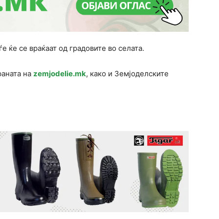
е ќе се враќаат од градовите во селата.
раната на
zemjodelie.mk
, како и Земјоделските