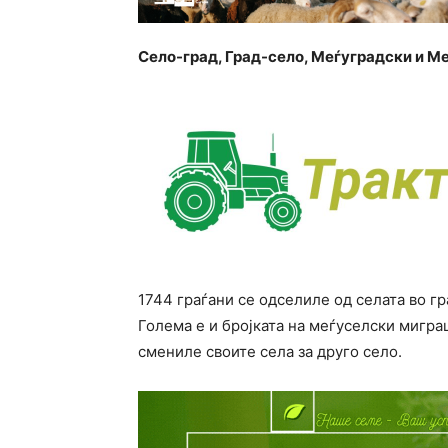
Село-град, Град-село, Меѓуградски и 
1744 граѓани се одселиле од селата во гр
Голема е и бројката на меѓуселски мигра
смениле своите села за друго село.