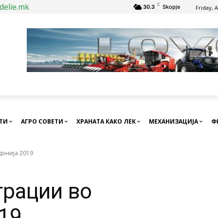
delie.mk
C
30.3
Skopje
Friday, 
СТИ
АГРО СОВЕТИ
ХРАНАТА КАКО ЛЕК
МЕХАНИЗАЦИЈА
Ф
онија 2019
рации во
19