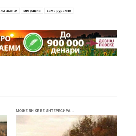
 ли шанси
миграции
само рурално
МОЖЕ БИ ЌЕ ВЕ ИНТЕРЕСИРА...