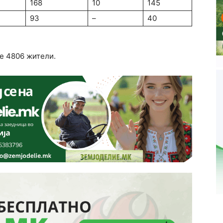
168
10
145
93
–
40
 е 4806 жители.