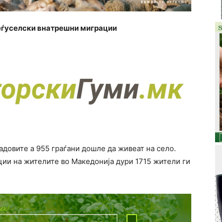
Меѓуселски внатрешни миграции
адовите а 955 граѓани дошле да живеат на село.
ции на жителите во Македонија дури 1715 жители ги