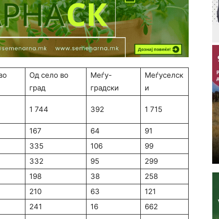
во
Од село во
Меѓу-
Меѓуселск
град
градски
и
1 744
392
1 715
167
64
91
335
106
99
332
95
299
198
38
258
210
63
121
241
16
662