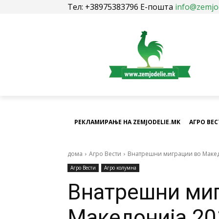
Тел: +38975383796 Е-пошта
info@zemjo
РЕКЛАМИРАЊЕ НА ZEMJODELIE.MK
АГРО ВЕ
дома
Агро Вести
Внатрешни миграции во Макед
Агро Вести
Агро колумна
Внатрешни миг
Македонија 20