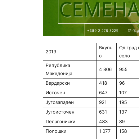
Вкупн
Од град 
2019
о
село
Република
4 806
955
Македонија
Вардарски
418
96
Источен
647
107
Југозападен
921
195
Југоисточен
631
137
Пелагониски
483
89
Полошки
1 077
158