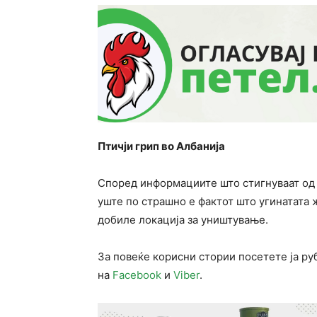
Птичји грип во Албанија
Според информациите што стигнуваат од 
уште по страшно е фактот што угинатата ж
добиле локација за уништување.
За повеќе корисни стории посетете ја р
на
Facebook
и
Viber
.