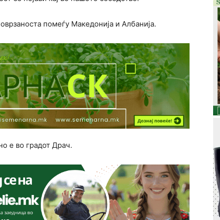
поврзаноста помеѓу Македонија и Албанија.
о е во градот Драч.