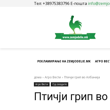
Тел: +38975383796 Е-пошта
info@zemjo
РЕКЛАМИРАЊЕ НА ZEMJODELIE.MK
АГРО ВЕ
дома
Агро Вести
Птичји грип во Албанија
Агро Вести
Од соседите
Птичји грип во