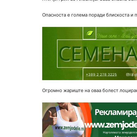
Опасноста е голема поради блискоста и 
Огромно жариште на оваа болест лоциран