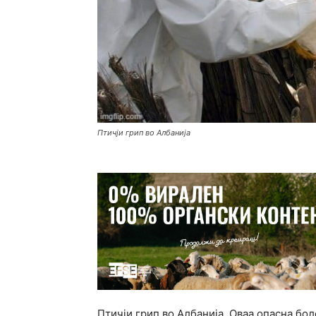
Птичји грип во Албанија
Птичји грип во Албанија. Оваа опасна бол