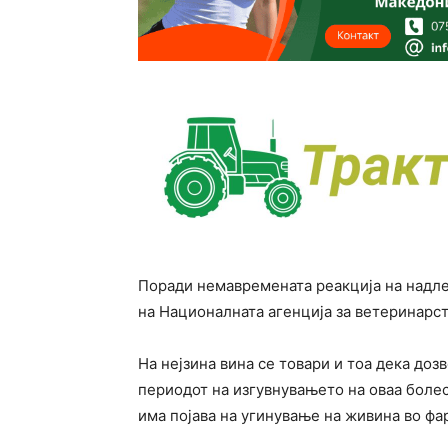
Поради немавремената реакција на надле
на Националната агенција за ветеринарст
На нејзина вина се товари и тоа дека доз
периодот на изгувнувањето на оваа болес
има појава на угинување на живина во фа