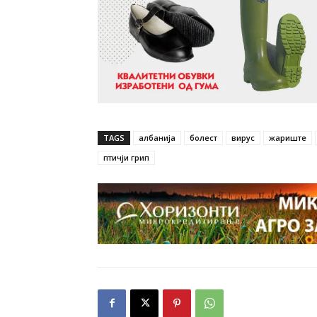
TAGS
албанија
болест
вирус
жариште
птичји грип