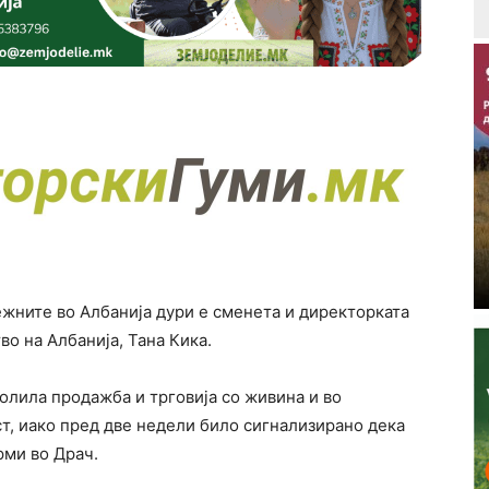
жните во Албанија дури е сменета и директорката
во на Албанија, Тана Кика.
волила продажба и трговија со живина и во
т, иако пред две недели било сигнализирано дека
рми во Драч.