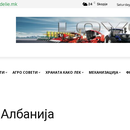
delie.mk
C
24
Skopje
Saturday
СТИ
АГРО СОВЕТИ
ХРАНАТА КАКО ЛЕК
МЕХАНИЗАЦИЈА
Ф
 Албанија