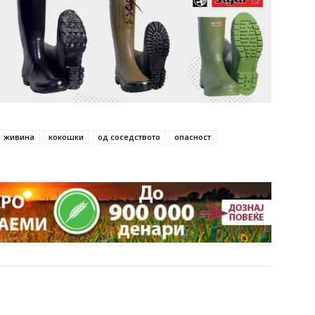
живина
кокошки
од соседството
опасност