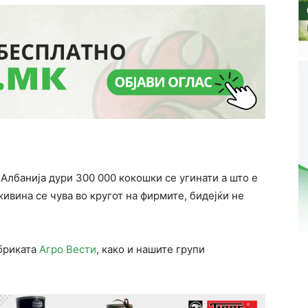
Албанија дури 300 000 кокошки се угинати а што е
ивина се чува во кругот на фирмите, бидејќи не
убриката
Агро Вести
, како и нашите групи