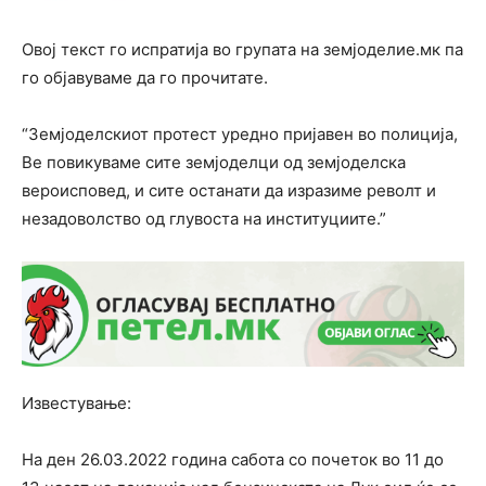
Овој текст го испратија во групата на земјоделие.мк па
го објавуваме да го прочитате.
“Земјоделскиот протест уредно пријавен во полиција,
Ве повикуваме сите земјоделци од земјоделска
вероисповед, и сите останати да изразиме револт и
незадоволство од глувоста на институциите.”
Известување:
На ден 26.03.2022 година сабота со почеток во 11 до