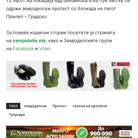
13 часот на локација над бензинската на Лук оил ќе се
одржи земјоделски протест со блокада на патот
Прилеп – Градско.
За повеќе корисни стории посетете ја страната
на
zemjodelie.mk
, како и Земјоделските групи
на
Facebook
и
Viber
.
TAGS
земјоделски
Протест
сезона на протести
Тутунари