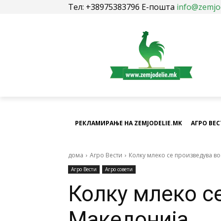
Тел: +38975383796 Е-пошта
info@zemjo
РЕКЛАМИРАЊЕ НА ZEMJODELIE.MK
АГРО ВЕ
дома
Агро Вести
Колку млеко се произведува в
Агро Вести
Агро совети
Колку млеко с
Македонија