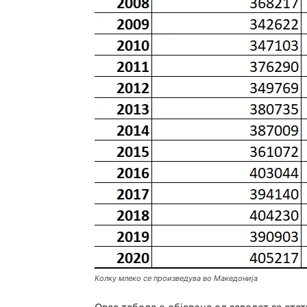
Колку млеко се произведува во Македонија