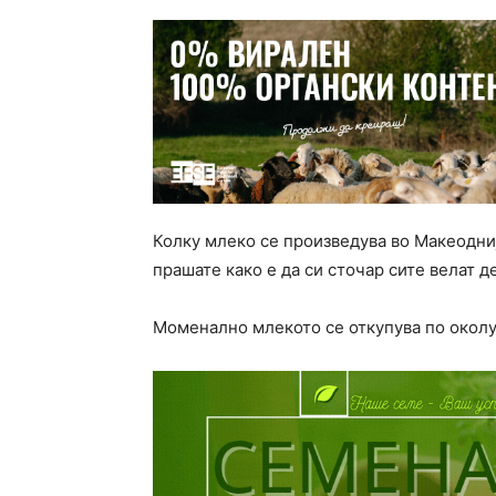
Колку млеко се произведува во Макеодниј
прашате како е да си сточар сите велат де
Моменално млекото се откупува по околу 