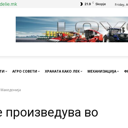
delie.mk
C
21.9
Skopje
Friday, 
СТИ
АГРО СОВЕТИ
ХРАНАТА КАКО ЛЕК
МЕХАНИЗАЦИЈА
Ф
о Македонија
е произведува во