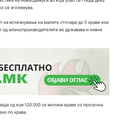
истика на Макеоднија и во која убво се гледа дека
ко се зголемува.
т на исчезнување на малите сточари до 5 крави кои
л од млекопроизводителите во државава и нивна
веда од кои 120.000 се молзни крави со просечна
ко по крава.