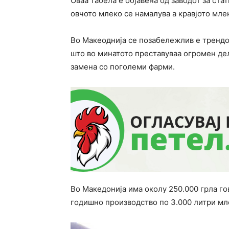
Оваа табела е објавена од заводот за стат
овчото млеко се намалува а кравјото мле
Во Макеоднија се позабележлив е трендо
што во минатото преставуваа огромен де
замена со поголеми фарми.
Во Македонија има околу 250.000 грла го
годишно производство по 3.000 литри мле