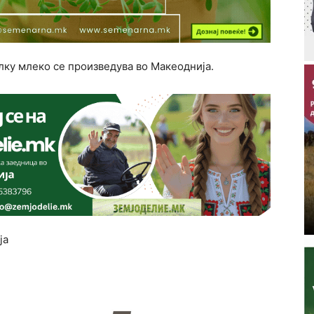
олку млеко се произведува во Макеоднија.
ја