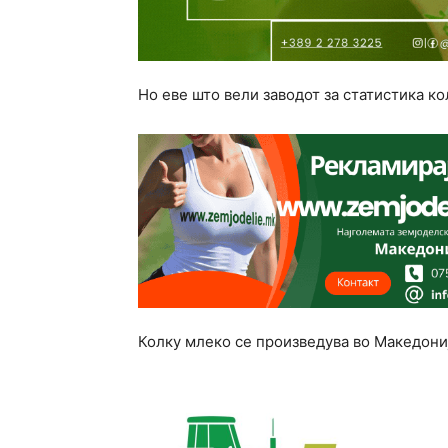
Но еве што вели заводот за статистика к
Колку млеко се произведува во Македони