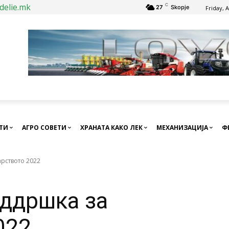
delie.mk
C
27
Skopje
Friday, 
СТИ
АГРО СОВЕТИ
ХРАНАТА КАКО ЛЕК
МЕХАНИЗАЦИЈА
Ф
рството 2022
ддршка за
022