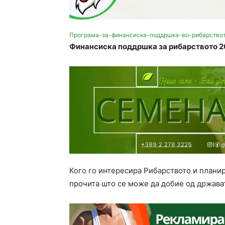
Програма-за-финансиска-поддршка-во-рибарствот
Финансиска поддршка за рибарството 2
Кого го интересира Рибарството и планир
прочита што се може да добие од држава