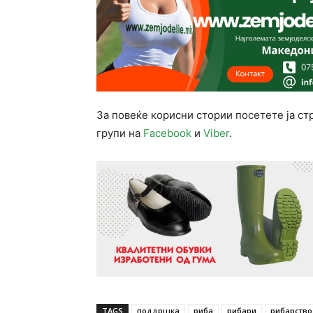
За повеќе корисни стории посетете ја ст
групи на
Facebook
и
Viber
.
TAGS
поддршка
риба
рибари
рибарство