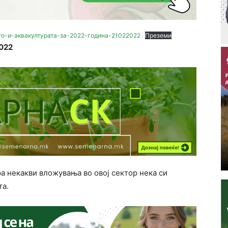
о-и-аквакултурата-за-2022-година-21022022
Преземи
022
а некакви вложувања во овој сектор нека си
та.