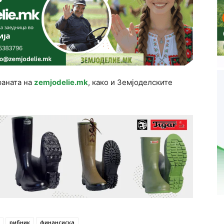
раната на
zemjodelie.mk
, како и Земјоделските
рибник
финансиска