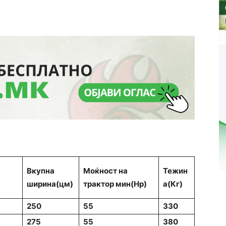
Вкупна
Моќност на
Тежин
ширина
(цм)
трактор мин
(Нр)
а
(Кг)
250
55
330
275
55
380