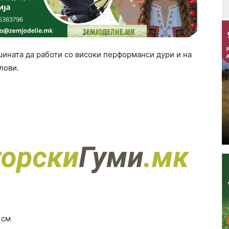
ината да работи со високи перформанси дури и на
лови.
 см