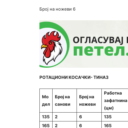
Број на ножеви 6
РОТАЦИОНИ КОСАЧКИ- ТИНАЗ
Работна
Мо
Број на
Број на
зафатнина
дел
санови
ножеви
(цм)
135
2
6
135
165
2
6
165