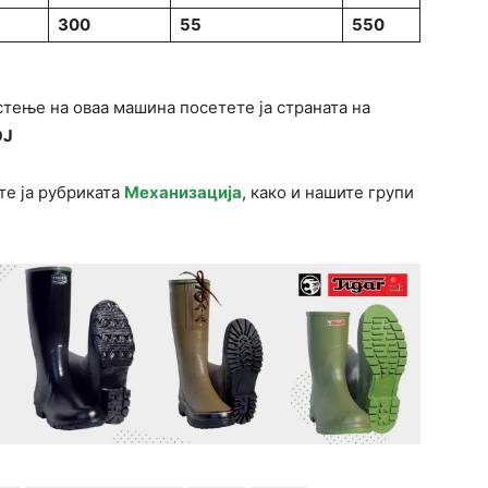
300
55
550
тење на оваа машина посетете ја страната на
ОЈ
те ја рубриката
Механизација
, како и нашите групи