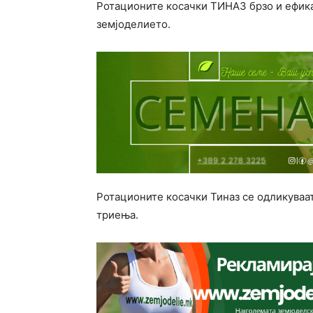
Ротационите косачки ТИНАЗ брзо и ефикас
земјоделието.
Ротационите косачки Тиназ се одликуваат
триења.