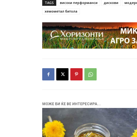
TAGS
високи перформанси
дискови
модер
хемометал битола
МОЖЕ БИ ЌЕ ВЕ ИНТЕРЕСИРА...